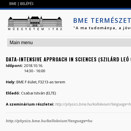
Jump to navigation
BME
|
BELÉPÉS
BME TERMÉSZE
"A ma tudománya, a jöv
DATA-INTENSIVE APPROACH IN SCIENCES (SZILÁRD LEÓ
Időpont:
2018.10.16.
14:30
-
16:00
Hely:
BME F éület, F3213-as terem
Előadó:
Csabai István (ELTE)
A szeminárium részletei:
http://physics.bme.hu/kollokvium?language=h
http://physics.bme.hu/kollokvium?language=hu