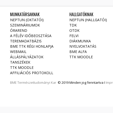
MUNKATÁRSAKNAK
HALLGATÓKNAK
NEPTUN (OKTATÓI)
NEPTUN (HALLGATÓI)
SZEMINÁRIUMOK
TDK
ÓRAREND
OTDK
A FÉLÉV IDŐBEOSZTÁSA
FELVI
TEREMADATBÁZIS
DIÁKMUNKA
BME TTK RÉGI HONLAPJA
NYELVOKTATÁS
WEBMAIL
BME ALFA
ÁLLÁSPÁLYÁZATOK
TTK MOODLE
TANSZÉKEK
TTK MOODLE
AFFILIÁCIÓS PROTOKOLL
BME
Természettudományi Kar
© 2019 Minden jog fenntartva I
Imp