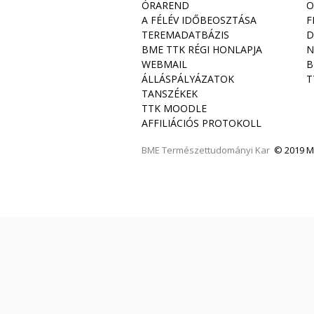
ÓRAREND
O
A FÉLÉV IDŐBEOSZTÁSA
F
TEREMADATBÁZIS
D
BME TTK RÉGI HONLAPJA
N
WEBMAIL
B
ÁLLÁSPÁLYÁZATOK
T
TANSZÉKEK
TTK MOODLE
AFFILIÁCIÓS PROTOKOLL
BME
Természettudományi Kar
© 2019 Mi