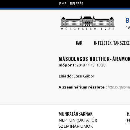
BME
|
BELÉPÉS
B
"
KAR
INTÉZETEK, TANSZÉKE
MÁSODLAGOS NOETHER-⁠ÁRAMOK
Időpont:
2018.11.13. 10:30
Előadó:
Etesi Gábor
A szeminárium részletei:
https://geom
MUNKATÁRSAKNAK
H
NEPTUN (OKTATÓI)
N
SZEMINÁRIUMOK
T