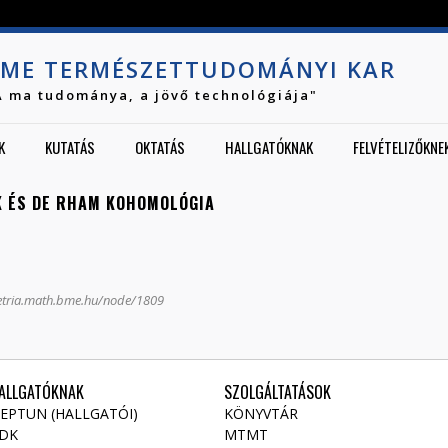
Jump to navigation
ME TERMÉSZETTUDOMÁNYI KAR
A ma tudománya, a jövő technológiája"
K
KUTATÁS
OKTATÁS
HALLGATÓKNAK
FELVÉTELIZŐKNE
 ÉS DE RHAM KOHOMOLÓGIA
etria.math.bme.hu/node/1809
ALLGATÓKNAK
SZOLGÁLTATÁSOK
EPTUN (HALLGATÓI)
KÖNYVTÁR
DK
MTMT