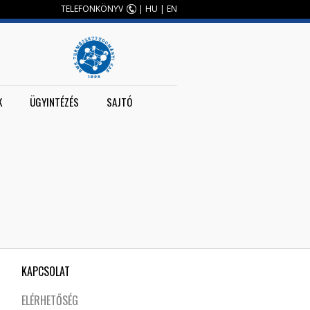
TELEFONKÖNYV
|
HU
|
EN
K
ÜGYINTÉZÉS
SAJTÓ
KAPCSOLAT
ELÉRHETŐSÉG