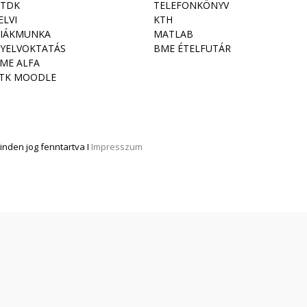
TDK
TELEFONKÖNYV
ELVI
KTH
IÁKMUNKA
MATLAB
YELVOKTATÁS
BME ÉTELFUTÁR
ME ALFA
TK MOODLE
nden jog fenntartva I
Impresszum