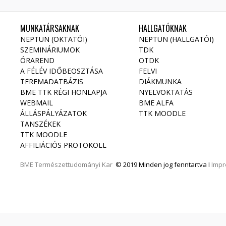
MUNKATÁRSAKNAK
HALLGATÓKNAK
NEPTUN (OKTATÓI)
NEPTUN (HALLGATÓI)
SZEMINÁRIUMOK
TDK
ÓRAREND
OTDK
A FÉLÉV IDŐBEOSZTÁSA
FELVI
TEREMADATBÁZIS
DIÁKMUNKA
BME TTK RÉGI HONLAPJA
NYELVOKTATÁS
WEBMAIL
BME ALFA
ÁLLÁSPÁLYÁZATOK
TTK MOODLE
TANSZÉKEK
TTK MOODLE
AFFILIÁCIÓS PROTOKOLL
BME
Természettudományi Kar
© 2019 Minden jog fenntartva I
Imp