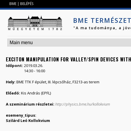
Jump to navigation
BME
|
BELÉPÉS
BME TERMÉSZE
"A ma tudománya, a jöv
EXCITON MANIPULATION FOR VALLEY/SPIN DEVICES WIT
Időpont:
2019.03.26.
14:30
-
16:00
Hely:
BME TTK F épület, III. lépcsőház, F3213-as terem
Előadó:
Kis András (EPFL)
A szeminárium részletei:
http://physics.bme.hu/kollokvium
esemeny_tipus:
Szilárd Leó Kollokvium