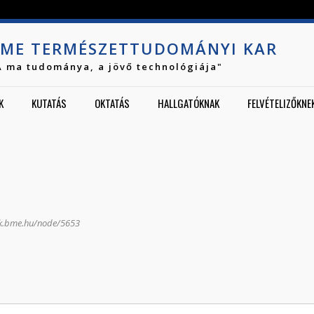
Jump to navigation
ME TERMÉSZETTUDOMÁNYI KAR
A ma tudománya, a jövő technológiája"
K
KUTATÁS
OKTATÁS
HALLGATÓKNAK
FELVÉTELIZŐKNE
tk.bme.hu/node/5653