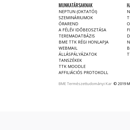
MUNKATÁRSAKNAK
H
NEPTUN (OKTATÓI)
N
SZEMINÁRIUMOK
T
ÓRAREND
O
A FÉLÉV IDŐBEOSZTÁSA
F
TEREMADATBÁZIS
D
BME TTK RÉGI HONLAPJA
N
WEBMAIL
B
ÁLLÁSPÁLYÁZATOK
T
TANSZÉKEK
TTK MOODLE
AFFILIÁCIÓS PROTOKOLL
BME
Természettudományi Kar
© 2019 Mi