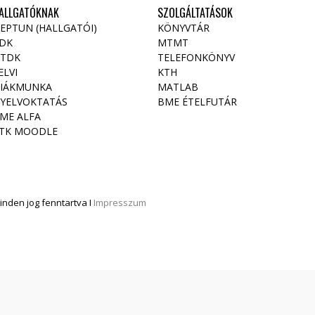
ALLGATÓKNAK
SZOLGÁLTATÁSOK
EPTUN (HALLGATÓI)
KÖNYVTÁR
DK
MTMT
TDK
TELEFONKÖNYV
ELVI
KTH
IÁKMUNKA
MATLAB
YELVOKTATÁS
BME ÉTELFUTÁR
ME ALFA
TK MOODLE
nden jog fenntartva I
Impresszum