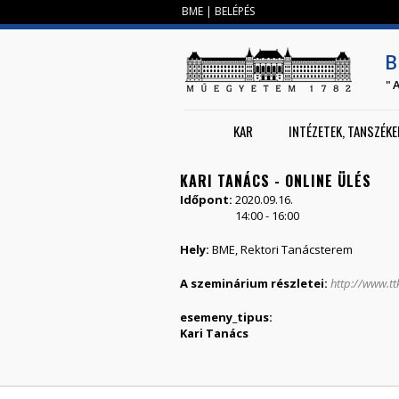
BME
|
BELÉPÉS
B
"
KAR
INTÉZETEK, TANSZÉKE
KARI TANÁCS - ONLINE ÜLÉS
Időpont:
2020.09.16.
14:00
-
16:00
Hely:
BME, Rektori Tanácsterem
A szeminárium részletei:
http://www.t
esemeny_tipus:
Kari Tanács