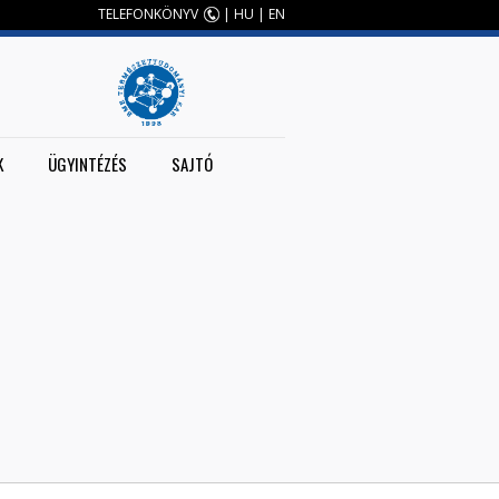
TELEFONKÖNYV
|
HU
|
EN
K
ÜGYINTÉZÉS
SAJTÓ