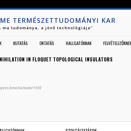
Jump to navigation
ME TERMÉSZETTUDOMÁNYI KAR
A ma tudománya, a jövő technológiája"
K
KUTATÁS
OKTATÁS
HALLGATÓKNAK
FELVÉTELIZŐKNE
NIHILATION IN FLOQUET TOPOLOGICAL INSULATORS
physics.bme.hu/node/1559