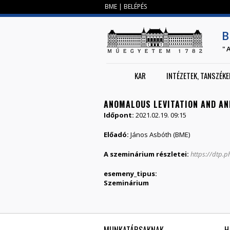
BME
|
BELÉPÉS
B
"
KAR
INTÉZETEK, TANSZÉKE
ANOMALOUS LEVITATION AND AN
Időpont:
2021.02.19. 09:15
Előadó:
János Asbóth (BME)
A szeminárium részletei:
https://dtp.
esemeny_tipus:
Szeminárium