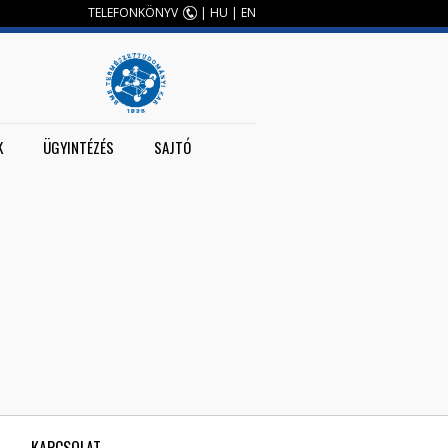
TELEFONKÖNYV
|
HU
|
EN
K
ÜGYINTÉZÉS
SAJTÓ