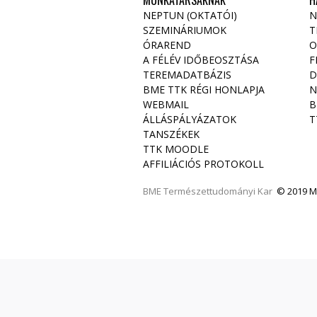
MUNKATÁRSAKNAK
H
NEPTUN (OKTATÓI)
N
SZEMINÁRIUMOK
T
ÓRAREND
O
A FÉLÉV IDŐBEOSZTÁSA
F
TEREMADATBÁZIS
D
BME TTK RÉGI HONLAPJA
N
WEBMAIL
B
ÁLLÁSPÁLYÁZATOK
T
TANSZÉKEK
TTK MOODLE
AFFILIÁCIÓS PROTOKOLL
BME
Természettudományi Kar
© 2019 Mi