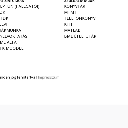
ALLGATÓKNAK
SZOLGÁLTATÁSOK
EPTUN (HALLGATÓI)
KÖNYVTÁR
DK
MTMT
TDK
TELEFONKÖNYV
ELVI
KTH
IÁKMUNKA
MATLAB
YELVOKTATÁS
BME ÉTELFUTÁR
ME ALFA
TK MOODLE
nden jog fenntartva I
Impresszum