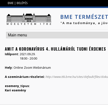
Jump to navigation
BME
|
BELÉPÉS
BME TERMÉSZE
"A ma tudománya, a jöv
AMIT A KORONAVÍRUS 4. HULLÁMÁRÓL TUDNI ÉRDEMES
Időpont:
2021.09.29.
18:00
-
20:00
Hely:
Online Zoom Webinárium
A szeminárium részletei:
http://www.ttk.bme.hu/sites/default/files/
esemeny_tipus:
Kari esemény