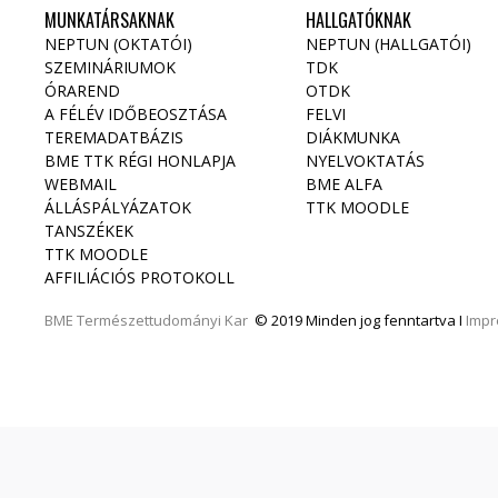
MUNKATÁRSAKNAK
HALLGATÓKNAK
NEPTUN (OKTATÓI)
NEPTUN (HALLGATÓI)
SZEMINÁRIUMOK
TDK
ÓRAREND
OTDK
A FÉLÉV IDŐBEOSZTÁSA
FELVI
TEREMADATBÁZIS
DIÁKMUNKA
BME TTK RÉGI HONLAPJA
NYELVOKTATÁS
WEBMAIL
BME ALFA
ÁLLÁSPÁLYÁZATOK
TTK MOODLE
TANSZÉKEK
TTK MOODLE
AFFILIÁCIÓS PROTOKOLL
BME
Természettudományi Kar
© 2019 Minden jog fenntartva I
Imp