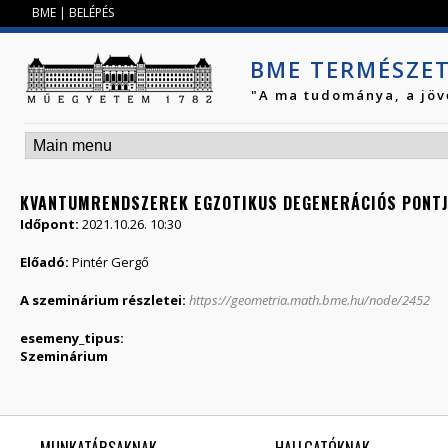
Jump to navigation
BME
|
BELÉPÉS
BME TERMÉSZE
"A ma tudománya, a jöv
KVANTUMRENDSZEREK EGZOTIKUS DEGENERÁCIÓS PONTJA
Időpont:
2021.10.26. 10:30
Előadó:
Pintér Gergő
A szeminárium részletei:
https://geometria.math.bme.hu/node/2452
esemeny_tipus:
Szeminárium