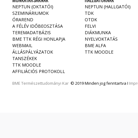
MUNKATÁRSAKNAK
HALLGATÓKNAK
NEPTUN (OKTATÓI)
NEPTUN (HALLGATÓI)
SZEMINÁRIUMOK
TDK
ÓRAREND
OTDK
A FÉLÉV IDŐBEOSZTÁSA
FELVI
TEREMADATBÁZIS
DIÁKMUNKA
BME TTK RÉGI HONLAPJA
NYELVOKTATÁS
WEBMAIL
BME ALFA
ÁLLÁSPÁLYÁZATOK
TTK MOODLE
TANSZÉKEK
TTK MOODLE
AFFILIÁCIÓS PROTOKOLL
BME
Természettudományi Kar
© 2019 Minden jog fenntartva I
Imp