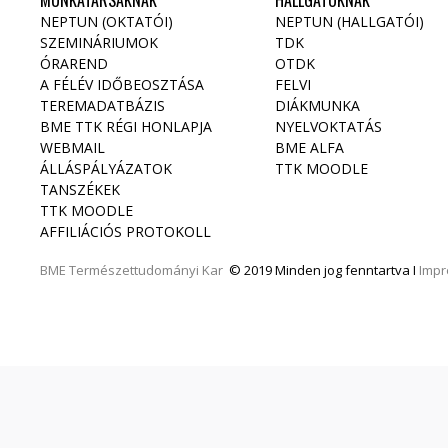
MUNKATÁRSAKNAK
HALLGATÓKNAK
NEPTUN (OKTATÓI)
NEPTUN (HALLGATÓI)
SZEMINÁRIUMOK
TDK
ÓRAREND
OTDK
A FÉLÉV IDŐBEOSZTÁSA
FELVI
TEREMADATBÁZIS
DIÁKMUNKA
BME TTK RÉGI HONLAPJA
NYELVOKTATÁS
WEBMAIL
BME ALFA
ÁLLÁSPÁLYÁZATOK
TTK MOODLE
TANSZÉKEK
TTK MOODLE
AFFILIÁCIÓS PROTOKOLL
BME
Természettudományi Kar
© 2019 Minden jog fenntartva I
Imp