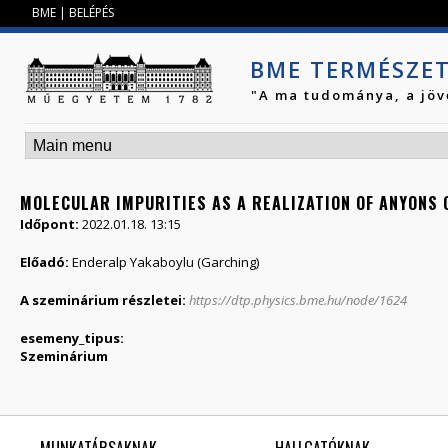
Jump to navigation
BME
|
BELÉPÉS
BME TERMÉSZE
"A ma tudománya, a jöv
MOLECULAR IMPURITIES AS A REALIZATION OF ANYONS
Időpont:
2022.01.18. 13:15
Előadó:
Enderalp Yakaboylu (Garching)
A szeminárium részletei:
https://dtp.physics.bme.hu/node/1624
esemeny_tipus:
Szeminárium