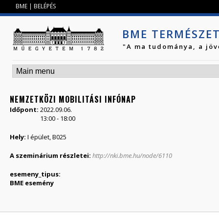
Jump to navigation
BME
|
BELÉPÉS
BME TERMÉSZE
"A ma tudománya, a jöv
NEMZETKÖZI MOBILITÁSI INFÓNAP
Időpont:
2022.09.06.
13:00
-
18:00
Hely:
I épület, B025
A szeminárium részletei:
http://nki.bme.hu/node/6110
esemeny_tipus:
BME esemény