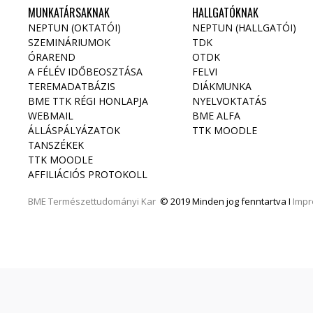
MUNKATÁRSAKNAK
HALLGATÓKNAK
NEPTUN (OKTATÓI)
NEPTUN (HALLGATÓI)
SZEMINÁRIUMOK
TDK
ÓRAREND
OTDK
A FÉLÉV IDŐBEOSZTÁSA
FELVI
TEREMADATBÁZIS
DIÁKMUNKA
BME TTK RÉGI HONLAPJA
NYELVOKTATÁS
WEBMAIL
BME ALFA
ÁLLÁSPÁLYÁZATOK
TTK MOODLE
TANSZÉKEK
TTK MOODLE
AFFILIÁCIÓS PROTOKOLL
BME
Természettudományi Kar
© 2019 Minden jog fenntartva I
Imp