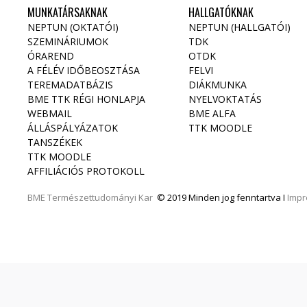
MUNKATÁRSAKNAK
HALLGATÓKNAK
NEPTUN (OKTATÓI)
NEPTUN (HALLGATÓI)
SZEMINÁRIUMOK
TDK
ÓRAREND
OTDK
A FÉLÉV IDŐBEOSZTÁSA
FELVI
TEREMADATBÁZIS
DIÁKMUNKA
BME TTK RÉGI HONLAPJA
NYELVOKTATÁS
WEBMAIL
BME ALFA
ÁLLÁSPÁLYÁZATOK
TTK MOODLE
TANSZÉKEK
TTK MOODLE
AFFILIÁCIÓS PROTOKOLL
BME
Természettudományi Kar
© 2019 Minden jog fenntartva I
Imp