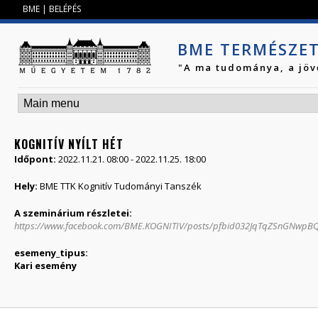
Jump to navigation
BME
|
BELÉPÉS
BME TERMÉSZE
"A ma tudománya, a jöv
KOGNITÍV NYÍLT HÉT
Időpont:
2022.11.21. 08:00
-
2022.11.25. 18:00
Hely:
BME TTK Kognitív Tudományi Tanszék
A szeminárium részletei:
https://www.facebook.com/BME.KOGNITIV/posts/pfbid032JqTqZSnGNw
esemeny_tipus:
Kari esemény