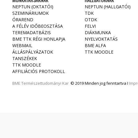
MUNKATÁRSAKNAK
HALLGATÓKNAK
NEPTUN (OKTATÓI)
NEPTUN (HALLGATÓI)
SZEMINÁRIUMOK
TDK
ÓRAREND
OTDK
A FÉLÉV IDŐBEOSZTÁSA
FELVI
TEREMADATBÁZIS
DIÁKMUNKA
BME TTK RÉGI HONLAPJA
NYELVOKTATÁS
WEBMAIL
BME ALFA
ÁLLÁSPÁLYÁZATOK
TTK MOODLE
TANSZÉKEK
TTK MOODLE
AFFILIÁCIÓS PROTOKOLL
BME
Természettudományi Kar
© 2019 Minden jog fenntartva I
Imp