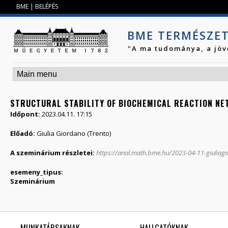
Jump to navigation
BME
|
BELÉPÉS
BME TERMÉSZE
"A ma tudománya, a jöv
STRUCTURAL STABILITY OF BIOCHEMICAL REACTION N
Időpont:
2023.04.11. 17:15
Előadó:
Giulia Giordano (Trento)
A szeminárium részletei:
https://anal.math.bme.hu/2023-04-11-giuliag
esemeny_tipus:
Szeminárium