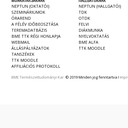
MUNKATÁRSAKNAK
HALLGATÓKNAK
NEPTUN (OKTATÓI)
NEPTUN (HALLGATÓI)
SZEMINÁRIUMOK
TDK
ÓRAREND
OTDK
A FÉLÉV IDŐBEOSZTÁSA
FELVI
TEREMADATBÁZIS
DIÁKMUNKA
BME TTK RÉGI HONLAPJA
NYELVOKTATÁS
WEBMAIL
BME ALFA
ÁLLÁSPÁLYÁZATOK
TTK MOODLE
TANSZÉKEK
TTK MOODLE
AFFILIÁCIÓS PROTOKOLL
BME
Természettudományi Kar
© 2019 Minden jog fenntartva I
Imp