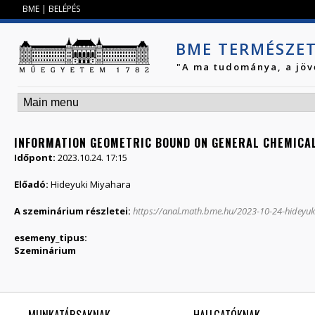
Jump to navigation
BME
|
BELÉPÉS
BME TERMÉSZE
"A ma tudománya, a jöv
INFORMATION GEOMETRIC BOUND ON GENERAL CHEMICA
Időpont:
2023.10.24. 17:15
Előadó:
Hideyuki Miyahara
A szeminárium részletei:
https://anal.math.bme.hu/2023-10-24-hideyu
esemeny_tipus:
Szeminárium