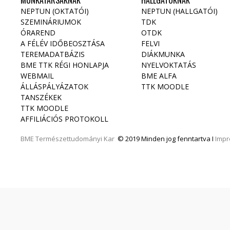
MUNKATÁRSAKNAK
HALLGATÓKNAK
NEPTUN (OKTATÓI)
NEPTUN (HALLGATÓI)
SZEMINÁRIUMOK
TDK
ÓRAREND
OTDK
A FÉLÉV IDŐBEOSZTÁSA
FELVI
TEREMADATBÁZIS
DIÁKMUNKA
BME TTK RÉGI HONLAPJA
NYELVOKTATÁS
WEBMAIL
BME ALFA
ÁLLÁSPÁLYÁZATOK
TTK MOODLE
TANSZÉKEK
TTK MOODLE
AFFILIÁCIÓS PROTOKOLL
BME
Természettudományi Kar
© 2019 Minden jog fenntartva I
Imp