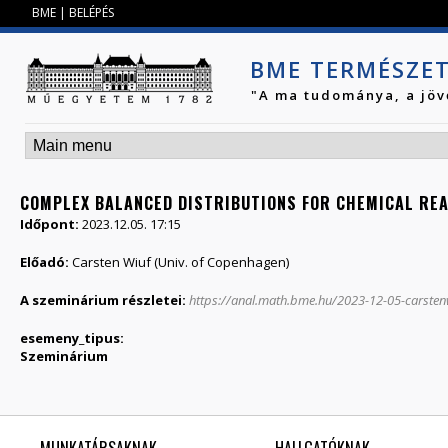
Jump to navigation
BME
|
BELÉPÉS
BME TERMÉSZE
"A ma tudománya, a jöv
COMPLEX BALANCED DISTRIBUTIONS FOR CHEMICAL RE
Időpont:
2023.12.05. 17:15
Előadó:
Carsten Wiuf (Univ. of Copenhagen)
A szeminárium részletei:
https://anal.math.bme.hu/2023-12-05-carsten
esemeny_tipus:
Szeminárium