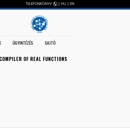
TELEFONKÖNYV
|
HU
|
EN
K
ÜGYINTÉZÉS
SAJTÓ
COMPILER OF REAL FUNCTIONS