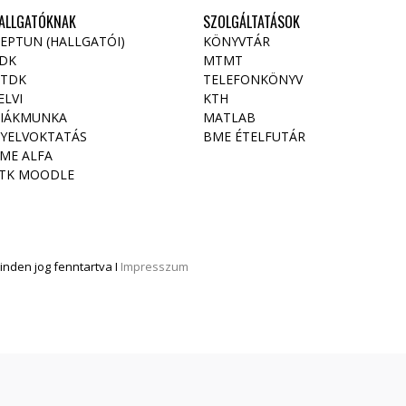
ALLGATÓKNAK
SZOLGÁLTATÁSOK
EPTUN (HALLGATÓI)
KÖNYVTÁR
DK
MTMT
TDK
TELEFONKÖNYV
ELVI
KTH
IÁKMUNKA
MATLAB
YELVOKTATÁS
BME ÉTELFUTÁR
ME ALFA
TK MOODLE
nden jog fenntartva I
Impresszum