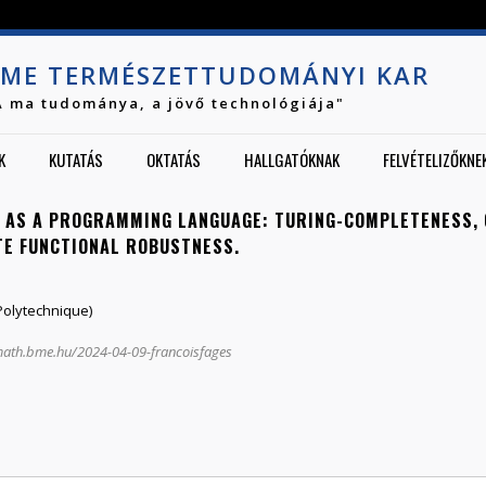
Jump to navigation
ME TERMÉSZETTUDOMÁNYI KAR
A ma tudománya, a jövő technológiája"
K
KUTATÁS
OKTATÁS
HALLGATÓKNAK
FELVÉTELIZŐKNE
 AS A PROGRAMMING LANGUAGE: TURING-COMPLETENESS, 
UTE FUNCTIONAL ROBUSTNESS.
 Polytechnique)
.math.bme.hu/2024-04-09-francoisfages