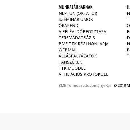
MUNKATÁRSAKNAK
H
NEPTUN (OKTATÓI)
N
SZEMINÁRIUMOK
T
ÓRAREND
O
A FÉLÉV IDŐBEOSZTÁSA
F
TEREMADATBÁZIS
D
BME TTK RÉGI HONLAPJA
N
WEBMAIL
B
ÁLLÁSPÁLYÁZATOK
T
TANSZÉKEK
TTK MOODLE
AFFILIÁCIÓS PROTOKOLL
BME
Természettudományi Kar
© 2019 Mi