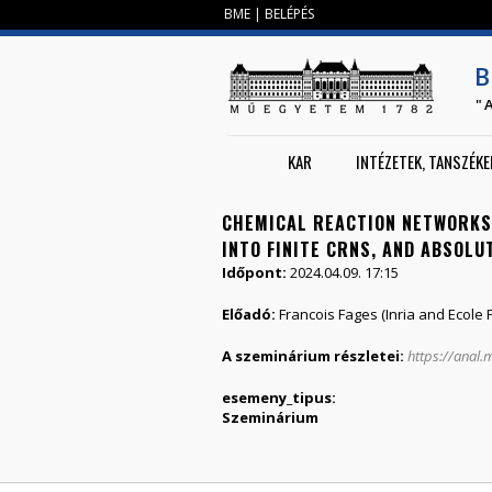
BME
|
BELÉPÉS
B
"
KAR
INTÉZETEK, TANSZÉKE
CHEMICAL REACTION NETWORKS
INTO FINITE CRNS, AND ABSOL
Időpont:
2024.04.09. 17:15
Előadó:
Francois Fages (Inria and Ecole
A szeminárium részletei:
https://anal
esemeny_tipus:
Szeminárium