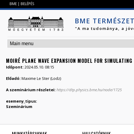
Jump to navigation
BME
|
BELÉPÉS
BME TERMÉSZE
"A ma tudománya, a jöv
MOIRÉ PLANE WAVE EXPANSION MODEL FOR SIMULATING
Időpont:
2024.05.10. 08:15
Előadó:
Maxime Le Ster (Lodz)
A szeminárium részletei:
https://dtp.physics.bme.hu/node/1725
esemeny_tipus:
Szeminárium