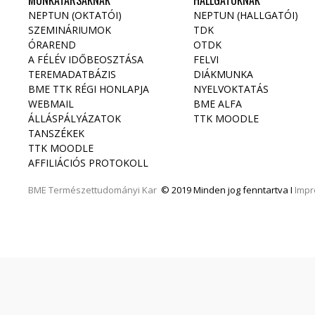
MUNKATÁRSAKNAK
HALLGATÓKNAK
NEPTUN (OKTATÓI)
NEPTUN (HALLGATÓI)
SZEMINÁRIUMOK
TDK
ÓRAREND
OTDK
A FÉLÉV IDŐBEOSZTÁSA
FELVI
TEREMADATBÁZIS
DIÁKMUNKA
BME TTK RÉGI HONLAPJA
NYELVOKTATÁS
WEBMAIL
BME ALFA
ÁLLÁSPÁLYÁZATOK
TTK MOODLE
TANSZÉKEK
TTK MOODLE
AFFILIÁCIÓS PROTOKOLL
BME
Természettudományi Kar
© 2019 Minden jog fenntartva I
Imp