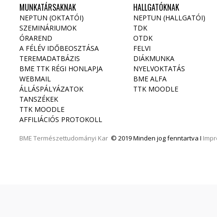
MUNKATÁRSAKNAK
HALLGATÓKNAK
NEPTUN (OKTATÓI)
NEPTUN (HALLGATÓI)
SZEMINÁRIUMOK
TDK
ÓRAREND
OTDK
A FÉLÉV IDŐBEOSZTÁSA
FELVI
TEREMADATBÁZIS
DIÁKMUNKA
BME TTK RÉGI HONLAPJA
NYELVOKTATÁS
WEBMAIL
BME ALFA
ÁLLÁSPÁLYÁZATOK
TTK MOODLE
TANSZÉKEK
TTK MOODLE
AFFILIÁCIÓS PROTOKOLL
BME
Természettudományi Kar
© 2019 Minden jog fenntartva I
Imp