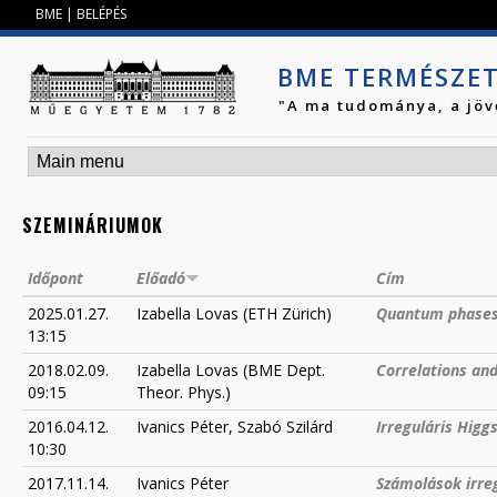
Jump to navigation
BME
|
BELÉPÉS
BME TERMÉSZE
"A ma tudománya, a jöv
SZEMINÁRIUMOK
Időpont
Előadó
Cím
2025.01.27.
Izabella Lovas (ETH Zürich)
Quantum phases 
13:15
2018.02.09.
Izabella Lovas (BME Dept.
Correlations an
09:15
Theor. Phys.)
2016.04.12.
Ivanics Péter, Szabó Szilárd
Irreguláris Hig
10:30
2017.11.14.
Ivanics Péter
Számolások irre