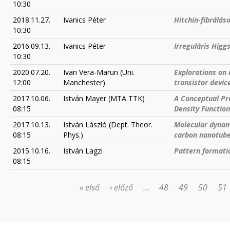
10:30
2018.11.27.
Ivanics Péter
Hitchin-⁠fibrálá
10:30
2016.09.13.
Ivanics Péter
Irreguláris Hig
10:30
2020.07.20.
Ivan Vera-Marun (Uni.
Explorations on 
12:00
Manchester)
transistor devic
2017.10.06.
István Mayer (MTA TTK)
A Conceptual Pro
08:15
Density Function
2017.10.13.
István László (Dept. Theor.
Molecular dynam
08:15
Phys.)
carbon nanotub
2015.10.16.
István Lagzi
Pattern formati
08:15
« első
‹ előző
…
48
49
50
51
OLDALAK