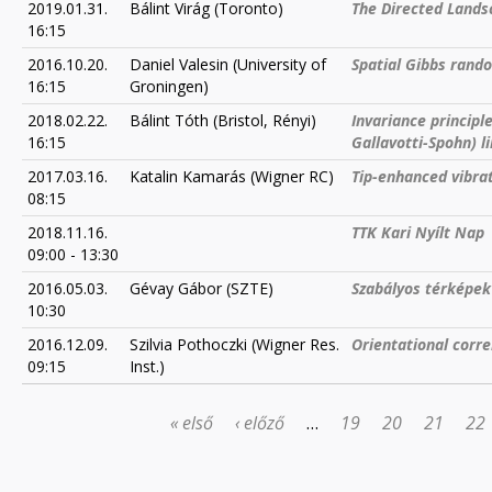
2019.01.31.
Bálint Virág (Toronto)
The Directed Lands
16:15
2016.10.20.
Daniel Valesin (University of
Spatial Gibbs rand
16:15
Groningen)
2018.02.22.
Bálint Tóth (Bristol, Rényi)
Invariance princip
16:15
Gallavotti-Spohn) li
2017.03.16.
Katalin Kamarás (Wigner RC)
Tip-enhanced vibra
08:15
2018.11.16.
TTK Kari Nyílt Nap
09:00
-
13:30
2016.05.03.
Gévay Gábor (SZTE)
Szabályos térképek 
10:30
2016.12.09.
Szilvia Pothoczki (Wigner Res.
Orientational corre
09:15
Inst.)
« első
‹ előző
…
19
20
21
22
OLDALAK