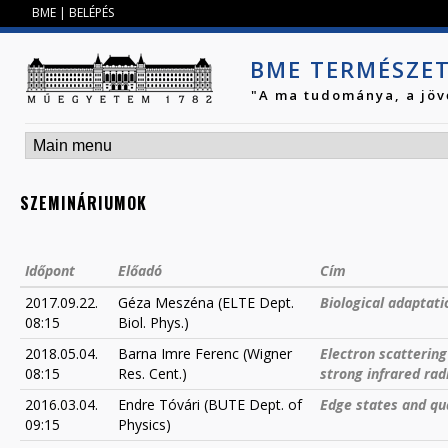
Jump to navigation
BME
|
BELÉPÉS
BME TERMÉSZE
"A ma tudománya, a jöv
SZEMINÁRIUMOK
Időpont
Előadó
Cím
2017.09.22.
Géza Meszéna (ELTE Dept.
Biological adaptati
08:15
Biol. Phys.)
2018.05.04.
Barna Imre Ferenc (Wigner
Electron scatterin
08:15
Res. Cent.)
strong infrared radi
2016.03.04.
Endre Tóvári (BUTE Dept. of
Edge states and q
09:15
Physics)