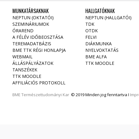
MUNKATÁRSAKNAK
HALLGATÓKNAK
NEPTUN (OKTATÓI)
NEPTUN (HALLGATÓI)
SZEMINÁRIUMOK
TDK
ÓRAREND
OTDK
A FÉLÉV IDŐBEOSZTÁSA
FELVI
TEREMADATBÁZIS
DIÁKMUNKA
BME TTK RÉGI HONLAPJA
NYELVOKTATÁS
WEBMAIL
BME ALFA
ÁLLÁSPÁLYÁZATOK
TTK MOODLE
TANSZÉKEK
TTK MOODLE
AFFILIÁCIÓS PROTOKOLL
BME
Természettudományi Kar
© 2019 Minden jog fenntartva I
Imp