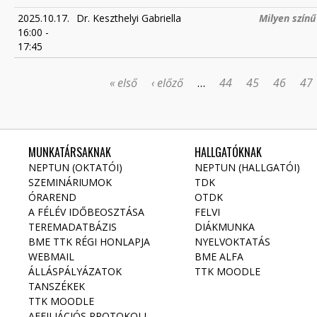
2025.10.17.
Dr. Keszthelyi Gabriella
Milyen színű
16:00
-
17:45
« első
‹ előző
…
44
45
46
47
OLDALAK
MUNKATÁRSAKNAK
HALLGATÓKNAK
NEPTUN (OKTATÓI)
NEPTUN (HALLGATÓI)
SZEMINÁRIUMOK
TDK
ÓRAREND
OTDK
A FÉLÉV IDŐBEOSZTÁSA
FELVI
TEREMADATBÁZIS
DIÁKMUNKA
BME TTK RÉGI HONLAPJA
NYELVOKTATÁS
WEBMAIL
BME ALFA
ÁLLÁSPÁLYÁZATOK
TTK MOODLE
TANSZÉKEK
TTK MOODLE
AFFILIÁCIÓS PROTOKOLL