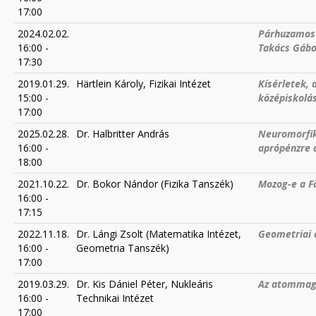
17:00
2024.02.02.
Párhuzamos 
16:00
-
Takács Gábo
17:30
2019.01.29.
Härtlein Károly, Fizikai Intézet
Kísérletek, 
15:00
-
középiskolá
17:00
2025.02.28.
Dr. Halbritter András
Neuromorfik
16:00
-
aprópénzre a
18:00
2021.10.22.
Dr. Bokor Nándor (Fizika Tanszék)
Mozog-e a F
16:00
-
17:15
2022.11.18.
Dr. Lángi Zsolt (Matematika Intézet,
Geometriai 
16:00
-
Geometria Tanszék)
17:00
2019.03.29.
Dr. Kis Dániel Péter, Nukleáris
Az atommago
16:00
-
Technikai Intézet
17:00