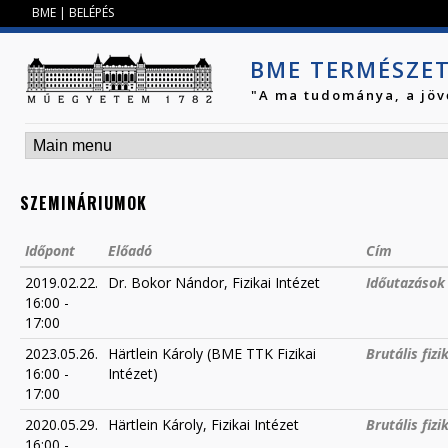
Jump to navigation
BME
|
BELÉPÉS
BME TERMÉSZE
"A ma tudománya, a jöv
SZEMINÁRIUMOK
Időpont
Előadó
Cím
2019.02.22.
Dr. Bokor Nándor, Fizikai Intézet
Időutazások 
16:00
-
17:00
2023.05.26.
Härtlein Károly (BME TTK Fizikai
Brutális fizi
16:00
-
Intézet)
17:00
2020.05.29.
Härtlein Károly, Fizikai Intézet
Brutális fiz
16:00
-