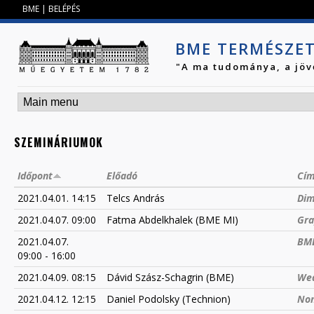
Jump to navigation
BME
|
BELÉPÉS
BME TERMÉSZE
"A ma tudománya, a jöv
SZEMINÁRIUMOK
Időpont
Előadó
Cí
2021.04.01. 14:15
Telcs András
Dim
2021.04.07. 09:00
Fatma Abdelkhalek (BME MI)
Gra
2021.04.07.
BME
09:00
-
16:00
2021.04.09. 08:15
Dávid Szász-Schagrin (BME)
Wea
2021.04.12. 12:15
Daniel Podolsky (Technion)
Non