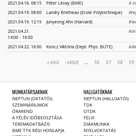
2021.04.16. 08:15
Péter Lévay (BME)
A t
2021.04.19. 08:00
Landry Bretheau (Ecole Polytechnique)
Wey
2021.04.19. 12:15
Junyeong Ahn (Harvard)
Rie
2021.04.21.
Kar
14:00
-
16:00
2021.04.22. 16:00
Koncz Viktória (Dept. Phys. BUTE)
Ada
« első
‹ előző
…
56
57
58
59
OLDALAK
MUNKATÁRSAKNAK
HALLGATÓKNAK
NEPTUN (OKTATÓI)
NEPTUN (HALLGATÓI)
SZEMINÁRIUMOK
TDK
ÓRAREND
OTDK
A FÉLÉV IDŐBEOSZTÁSA
FELVI
TEREMADATBÁZIS
DIÁKMUNKA
BME TTK RÉGI HONLAPJA
NYELVOKTATÁS