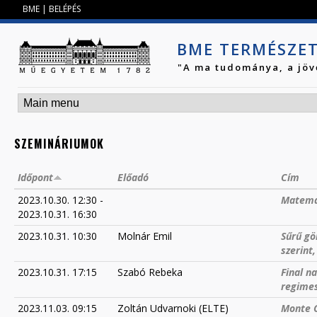
Jump to navigation
BME
|
BELÉPÉS
BME TERMÉSZE
"A ma tudománya, a jöv
SZEMINÁRIUMOK
Időpont
Előadó
Cím
2023.10.30. 12:30
-
Matema
2023.10.31. 16:30
2023.10.31. 10:30
Molnár Emil
Sűrű gö
szerint
2023.10.31. 17:15
Szabó Rebeka
Final n
regime
2023.11.03. 09:15
Zoltán Udvarnoki (ELTE)
Monte C