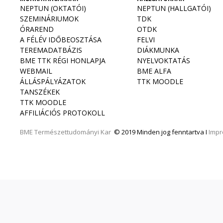
NEPTUN (OKTATÓI)
NEPTUN (HALLGATÓI)
SZEMINÁRIUMOK
TDK
ÓRAREND
OTDK
A FÉLÉV IDŐBEOSZTÁSA
FELVI
TEREMADATBÁZIS
DIÁKMUNKA
BME TTK RÉGI HONLAPJA
NYELVOKTATÁS
WEBMAIL
BME ALFA
ÁLLÁSPÁLYÁZATOK
TTK MOODLE
TANSZÉKEK
TTK MOODLE
AFFILIÁCIÓS PROTOKOLL
BME
Természettudományi Kar
© 2019 Minden jog fenntartva I
Imp