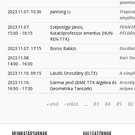
quantu
2023.11.07. 10:30
Jianrong Li
Tropica
amplit
2023.11.07.
Szépvölgyi János,
FENNTA
15:00
-
16:15
Kutatóprofessor emeritus (HUN-
PÉLDÁN
REN TTK)
2023.11.07. 17:15
Boros Balázs
Oscilla
2023.11.08.
Kari Ta
14:00
-
16:00
2023.11.10. 09:15
László Oroszlány (ELTE)
A simpl
2023.11.10.
Szirmai Jenő (BME TTK Algebra és
Kristál
16:00
-
17:30
Geometrika Tanszék)
milyen 
« első
‹ előző
…
83
84
85
86
OLDALAK
MUNKATÁRSAKNAK
HALLGATÓKNAK