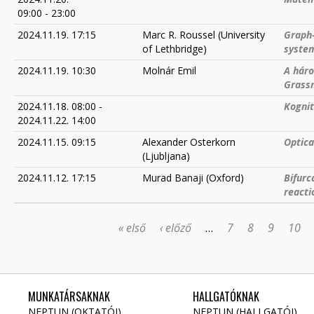
09:00
-
23:00
2024.11.19. 17:15
Marc R. Roussel (University
Graph-
of Lethbridge)
syste
2024.11.19. 10:30
Molnár Emil
A háro
Grassm
2024.11.18. 08:00
-
Kognit
2024.11.22. 14:00
2024.11.15. 09:15
Alexander Osterkorn
Optica
(Ljubljana)
2024.11.12. 17:15
Murad Banaji (Oxford)
Bifurc
reacti
« első
‹ előző
…
7
8
9
10
OLDALAK
MUNKATÁRSAKNAK
HALLGATÓKNAK
NEPTUN (OKTATÓI)
NEPTUN (HALLGATÓI)