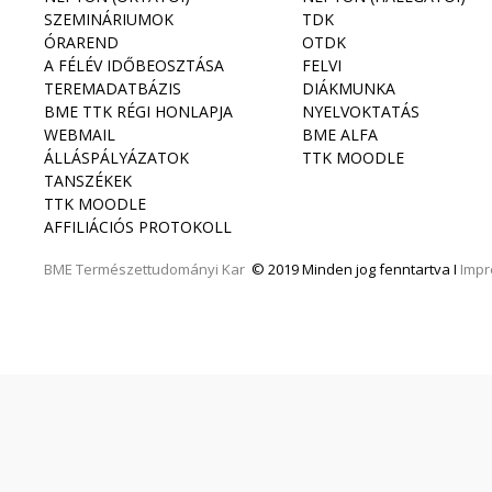
SZEMINÁRIUMOK
TDK
ÓRAREND
OTDK
A FÉLÉV IDŐBEOSZTÁSA
FELVI
TEREMADATBÁZIS
DIÁKMUNKA
BME TTK RÉGI HONLAPJA
NYELVOKTATÁS
WEBMAIL
BME ALFA
ÁLLÁSPÁLYÁZATOK
TTK MOODLE
TANSZÉKEK
TTK MOODLE
AFFILIÁCIÓS PROTOKOLL
BME
Természettudományi Kar
© 2019 Minden jog fenntartva I
Imp