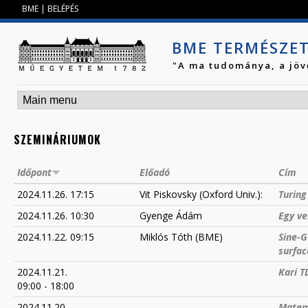
Jump to navigation
BME
|
BELÉPÉS
BME TERMÉSZE
"A ma tudománya, a jöv
SZEMINÁRIUMOK
Időpont
Előadó
Cím
2024.11.26. 17:15
Vit Piskovsky (Oxford Univ.):
Turing
2024.11.26. 10:30
Gyenge Ádám
Egy ve
2024.11.22. 09:15
Miklós Tóth (BME)
Sine-G
surfac
2024.11.21.
Kari T
09:00
-
18:00
2024.11.20.
Matem