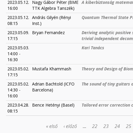
2023.05.12.
Nagy Gábor Péter (BME
A kiberbiztonság matemat
16:00
TTK Algebra Tanszék)
2023.05.12.
András Gilyén (Rényi
Quantum Thermal State P
08:15
Inst.)
2023.05.09.
Bryan Fernandez
Deriving analytic positive
17:15
trivial independent decom
2023.05.03.
Kari Tanács
14:00
-
16:30
2023.05.02.
Mustafa Khammash
Theory and Design of Biom
17:15
2023.05.02.
Adrian Bachtold (ICFO
The sound of tiny guitar
14:30
-
Barcelona)
16:00
2023.04.28.
Bence Hetényi (Basel)
Tailored error correction 
08:15
« első
‹ előző
…
22
23
24
25
OLDALAK