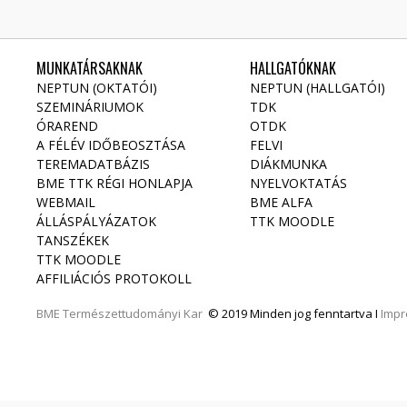
MUNKATÁRSAKNAK
HALLGATÓKNAK
NEPTUN (OKTATÓI)
NEPTUN (HALLGATÓI)
SZEMINÁRIUMOK
TDK
ÓRAREND
OTDK
A FÉLÉV IDŐBEOSZTÁSA
FELVI
TEREMADATBÁZIS
DIÁKMUNKA
BME TTK RÉGI HONLAPJA
NYELVOKTATÁS
WEBMAIL
BME ALFA
ÁLLÁSPÁLYÁZATOK
TTK MOODLE
TANSZÉKEK
TTK MOODLE
AFFILIÁCIÓS PROTOKOLL
BME
Természettudományi Kar
© 2019 Minden jog fenntartva I
Imp