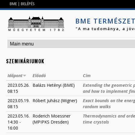
Jump to navigation
BME
|
BELÉPÉS
BME TERMÉSZE
"A ma tudománya, a jöv
SZEMINÁRIUMOK
Időpont
Előadó
Cím
2023.05.26.
Balázs Hetényi (BME)
Extending the geometric p
08:15
and how to implement fini
2023.05.19.
Róbert Juhász (Wigner)
Exact bounds on the energ
08:15
random walks
2023.05.16.
Roderich Moessner
Thermodynamics and order
14:30
-
(MPIPKS Dresden)
time crystals
16:00