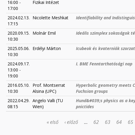
16:00
-
Fizikai Intézet
17:00
2024.02.13.
Nicolette Meshkat
Identifiability and Indisting
17:15
2020.09.15.
Molnár Emil
Ideális szimplex sokaságok té
10:30
2025.05.06.
Erdélyi Márton
Icubeok és kvaterniók szorza
10:30
2024.09.17.
I. BME Fenntarthatósági nap
13:00
-
19:00
2016.05.10.
Prof. Montserrat
Hyperbolic geometry meets Co
10:30
Alsina (UPC)
Fuchsian groups
2022.04.29.
Angelo Valli (TU
Hund&#039;s physics as a key
08:15
Wien)
pnictides
« első
‹ előző
…
62
63
64
65
OLDALAK