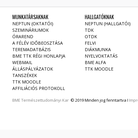
MUNKATÁRSAKNAK
HALLGATÓKNAK
NEPTUN (OKTATÓI)
NEPTUN (HALLGATÓI)
SZEMINÁRIUMOK
TDK
ÓRAREND
OTDK
A FÉLÉV IDŐBEOSZTÁSA
FELVI
TEREMADATBÁZIS
DIÁKMUNKA
BME TTK RÉGI HONLAPJA
NYELVOKTATÁS
WEBMAIL
BME ALFA
ÁLLÁSPÁLYÁZATOK
TTK MOODLE
TANSZÉKEK
TTK MOODLE
AFFILIÁCIÓS PROTOKOLL
BME
Természettudományi Kar
© 2019 Minden jog fenntartva I
Imp