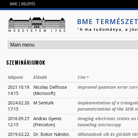
Jump to navigation
BME
|
BELÉPÉS
BME TERMÉSZE
"A ma tudománya, a jöv
SZEMINÁRIUMOK
Időpont
Előadó
Cím
2021.10.19.
Nicolas Delfosse
Improved quantum error corre
14:15
(Microsoft)
2024.02.20.
M Senturk
Implementation of a triangular
17:15
parametrization of the SEIR 
2016.09.27.
Andras Gyenis
Imaging electronic states on
12:15
(Princeton)
tunneling microscopy
2019.02.22.
Dr. Bokor Nándor,
Időutazások sík és görbült té