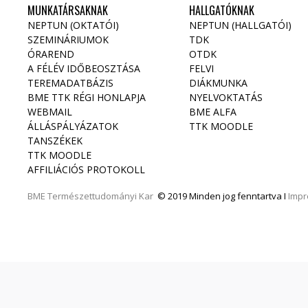
MUNKATÁRSAKNAK
HALLGATÓKNAK
NEPTUN (OKTATÓI)
NEPTUN (HALLGATÓI)
SZEMINÁRIUMOK
TDK
ÓRAREND
OTDK
A FÉLÉV IDŐBEOSZTÁSA
FELVI
TEREMADATBÁZIS
DIÁKMUNKA
BME TTK RÉGI HONLAPJA
NYELVOKTATÁS
WEBMAIL
BME ALFA
ÁLLÁSPÁLYÁZATOK
TTK MOODLE
TANSZÉKEK
TTK MOODLE
AFFILIÁCIÓS PROTOKOLL
BME
Természettudományi Kar
© 2019 Minden jog fenntartva I
Imp