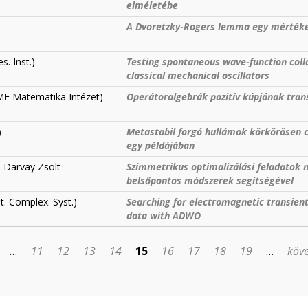
elméletébe
A Dvoretzky-Rogers lemma egy mértéke
. Inst.)
Testing spontaneous wave-function col
classical mechanical oscillators
ME Matematika Intézet)
Operátoralgebrák pozitív kúpjának tran
)
Metastabil forgó hullámok körkörösen cs
egy példájában
 Darvay Zsolt
Szimmetrikus optimalizálási feladatok
belsőpontos módszerek segítségével
. Complex. Syst.)
Searching for electromagnetic transien
data with ADWO
…
11
12
13
14
15
16
17
18
19
…
köve