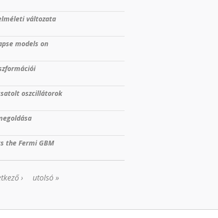
lméleti változata
lapse models on
szformációi
atolt oszcillátorok
 megoldása
ts the Fermi GBM
tkező ›
utolsó »