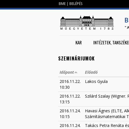
BME
|
BELÉPÉS
B
"
KAR
INTÉZETEK, TANSZÉKE
SZEMINÁRIUMOK
Időpont
Előadó
2016.11.22.
Lakos Gyula
10:30
2016.11.22.
Szilárd Szalay (Wigner. R
13:15
2016.11.24.
Havasi Ágnes (ELTE, Alk
10:15
Számításmatematikai T
2016.11.24.
Takács Petra Renáta és