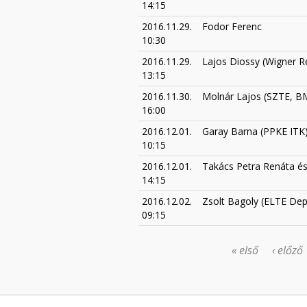
14:15
2016.11.29.
Fodor Ferenc
10:30
2016.11.29.
Lajos Diossy (Wigner Res
13:15
2016.11.30.
Molnár Lajos (SZTE, B
16:00
2016.12.01.
Garay Barna (PPKE ITK
10:15
2016.12.01.
Takács Petra Renáta és
14:15
2016.12.02.
Zsolt Bagoly (ELTE Dept
09:15
« első
‹ előző
OLDALAK