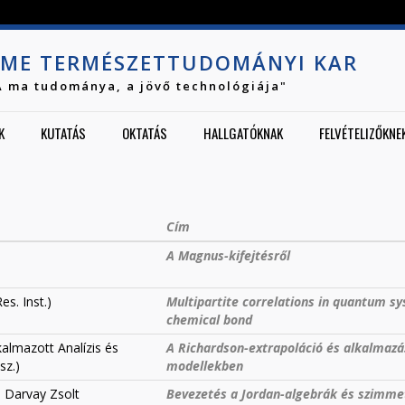
Jump to navigation
ME TERMÉSZETTUDOMÁNYI KAR
A ma tudománya, a jövő technológiája"
K
KUTATÁS
OKTATÁS
HALLGATÓKNAK
FELVÉTELIZŐKNE
Cím
A Magnus-kifejtésről
es. Inst.)
Multipartite correlations in quantum s
chemical bond
almazott Analízis és
A Richardson-extrapoláció és alkalmazá
sz.)
modellekben
 Darvay Zsolt
Bevezetés a Jordan-algebrák és szimme