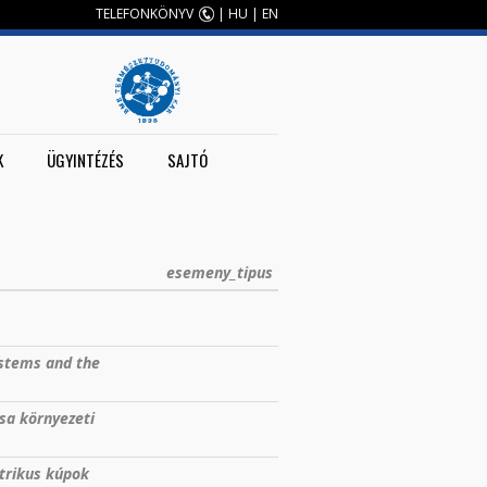
TELEFONKÖNYV
|
HU
|
EN
K
ÜGYINTÉZÉS
SAJTÓ
esemeny_tipus
ystems and the
sa környezeti
trikus kúpok