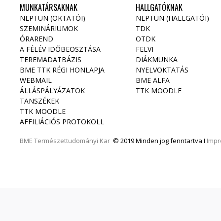
MUNKATÁRSAKNAK
HALLGATÓKNAK
NEPTUN (OKTATÓI)
NEPTUN (HALLGATÓI)
SZEMINÁRIUMOK
TDK
ÓRAREND
OTDK
A FÉLÉV IDŐBEOSZTÁSA
FELVI
TEREMADATBÁZIS
DIÁKMUNKA
BME TTK RÉGI HONLAPJA
NYELVOKTATÁS
WEBMAIL
BME ALFA
ÁLLÁSPÁLYÁZATOK
TTK MOODLE
TANSZÉKEK
TTK MOODLE
AFFILIÁCIÓS PROTOKOLL
BME
Természettudományi Kar
© 2019 Minden jog fenntartva I
Imp