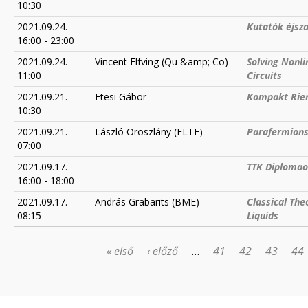
10:30
2021.09.24.
Kutatók éjsz
16:00
-
23:00
2021.09.24.
Vincent Elfving (Qu &amp; Co)
Solving Nonli
11:00
Circuits
2021.09.21.
Etesi Gábor
Kompakt Riem
10:30
2021.09.21.
László Oroszlány (ELTE)
Parafermions
07:00
2021.09.17.
TTK Diplomao
16:00
-
18:00
2021.09.17.
András Grabarits (BME)
Classical The
08:15
Liquids
« első
‹ előző
…
41
42
43
44
OLDALAK