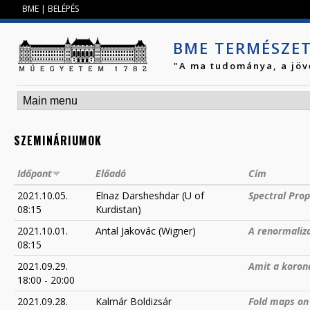
Jump to navigation
BME
|
BELÉPÉS
BME TERMÉSZE
"A ma tudománya, a jöv
SZEMINÁRIUMOK
Időpont
Előadó
Cím
2021.10.05.
Elnaz Darsheshdar (U of
Spectral Prop
08:15
Kurdistan)
2021.10.01.
Antal Jakovác (Wigner)
A renormaliza
08:15
2021.09.29.
Amit a koron
18:00
-
20:00
2021.09.28.
Kalmár Boldizsár
Fold maps on