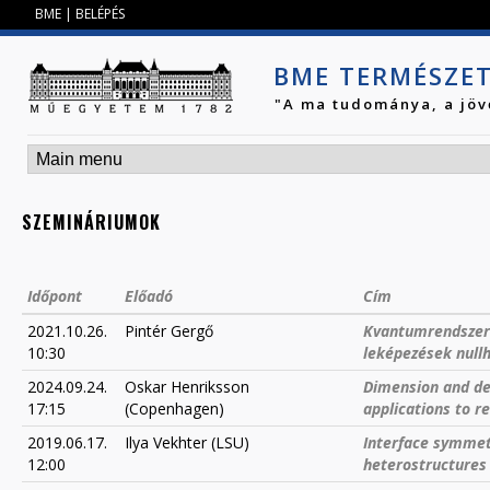
Jump to navigation
BME
|
BELÉPÉS
BME TERMÉSZE
"A ma tudománya, a jöv
SZEMINÁRIUMOK
Időpont
Előadó
Cím
2021.10.26.
Pintér Gergő
Kvantumrendszere
10:30
leképezések nullh
2024.09.24.
Oskar Henriksson
Dimension and de
17:15
(Copenhagen)
applications to r
2019.06.17.
Ilya Vekhter (LSU)
Interface symmetr
12:00
heterostructures