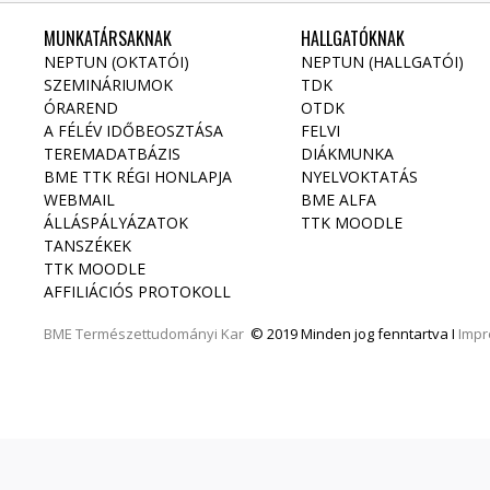
MUNKATÁRSAKNAK
HALLGATÓKNAK
NEPTUN (OKTATÓI)
NEPTUN (HALLGATÓI)
SZEMINÁRIUMOK
TDK
ÓRAREND
OTDK
A FÉLÉV IDŐBEOSZTÁSA
FELVI
TEREMADATBÁZIS
DIÁKMUNKA
BME TTK RÉGI HONLAPJA
NYELVOKTATÁS
WEBMAIL
BME ALFA
ÁLLÁSPÁLYÁZATOK
TTK MOODLE
TANSZÉKEK
TTK MOODLE
AFFILIÁCIÓS PROTOKOLL
BME
Természettudományi Kar
© 2019 Minden jog fenntartva I
Imp