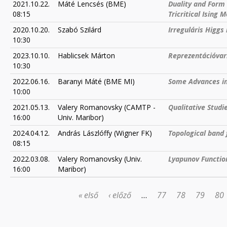
2021.10.22.
Máté Lencsés (BME)
Duality and Form
08:15
Tricritical Ising 
2020.10.20.
Szabó Szilárd
Irreguláris Higgs
10:30
2023.10.10.
Hablicsek Márton
Reprezentációvari
10:30
2022.06.16.
Baranyi Máté (BME MI)
Some Advances in 
10:00
2021.05.13.
Valery Romanovsky (CAMTP -
Qualitative Stud
16:00
Univ. Maribor)
2024.04.12.
András Lászlóffy (Wigner FK)
Topological band
08:15
2022.03.08.
Valery Romanovsky (Univ.
Lyapunov Functio
16:00
Maribor)
« első
‹ előző
…
77
78
79
80
OLDALAK