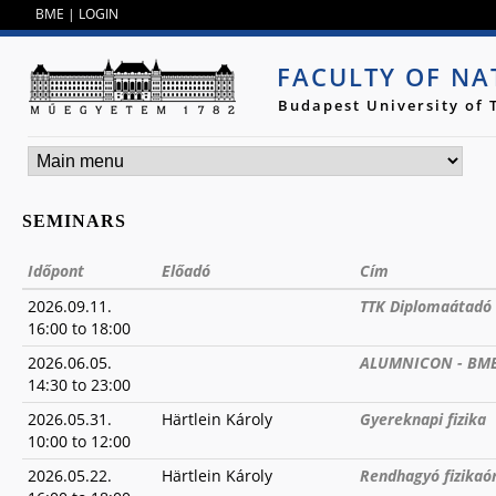
Jump to navigation
BME
|
LOGIN
FACULTY OF NA
Budapest University of
SEMINARS
Időpont
Előadó
Cím
2026.09.11.
TTK Diplomaátadó 
16:00
to
18:00
2026.06.05.
ALUMNICON - BME 
14:30
to
23:00
2026.05.31.
Härtlein Károly
Gyereknapi fizika
10:00
to
12:00
2026.05.22.
Härtlein Károly
Rendhagyó fizikaó