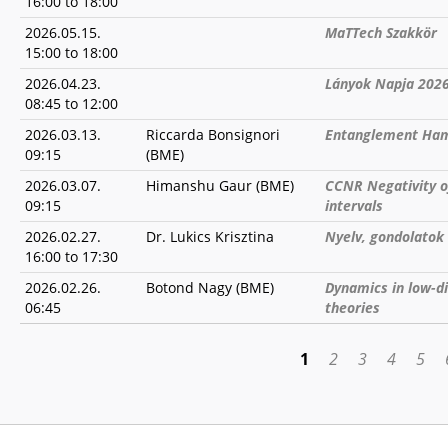
16:00
to
18:00
2026.05.15.
MaTTech Szakkör
15:00
to
18:00
2026.04.23.
Lányok Napja 202
08:45
to
12:00
2026.03.13.
Riccarda Bonsignori
Entanglement Hami
09:15
(BME)
2026.03.07.
Himanshu Gaur (BME)
CCNR Negativity o
09:15
intervals
2026.02.27.
Dr. Lukics Krisztina
Nyelv, gondolatok 
16:00
to
17:30
2026.02.26.
Botond Nagy (BME)
Dynamics in low-d
06:45
theories
1
2
3
4
5
PAGES