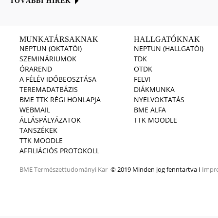
TOVÁBBI HÍREK
MUNKATÁRSAKNAK
HALLGATÓKNAK
NEPTUN (OKTATÓI)
NEPTUN (HALLGATÓI)
SZEMINÁRIUMOK
TDK
ÓRAREND
OTDK
A FÉLÉV IDŐBEOSZTÁSA
FELVI
TEREMADATBÁZIS
DIÁKMUNKA
BME TTK RÉGI HONLAPJA
NYELVOKTATÁS
WEBMAIL
BME ALFA
ÁLLÁSPÁLYÁZATOK
TTK MOODLE
TANSZÉKEK
TTK MOODLE
AFFILIÁCIÓS PROTOKOLL
BME
Természettudományi Kar
© 2019 Minden jog fenntartva I
Impr