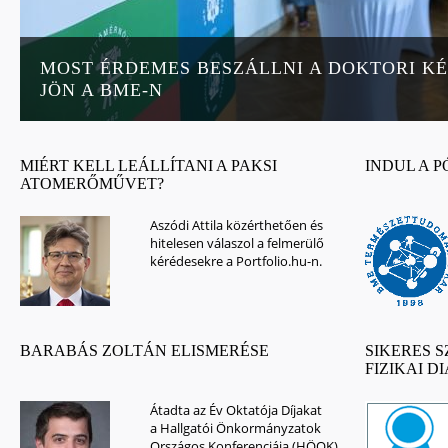
MOST ÉRDEMES BESZÁLLNI A DOKTORI KÉ
JÖN A BME-N
MIÉRT KELL LEÁLLÍTANI A PAKSI
INDUL A P
ATOMERŐMŰVET?
Aszódi Attila közérthetően és
hitelesen válaszol a felmerülő
kérédesekre a Portfolio.hu-n.
BARABÁS ZOLTÁN ELISMERÉSE
SIKERES 
FIZIKAI 
Átadta az Év Oktatója Díjakat
a Hallgatói Önkormányzatok
Országos Konferenciája (HÖOK).