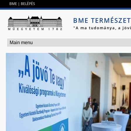
Jump to navigation
BME
|
BELÉPÉS
BME TERMÉSZE
"A ma tudománya, a jöv