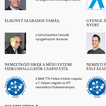
ELHUNYT SZABADOS TAMÁS,
GYENGE Á
NYERT
a Sztochasztika Tanszék
nyugalmazott docense
NEMZETKÖZI SIKER A MŰEGYETEMI
NEMZETI 
FIZIKUSHALLGATÓK CSAPATÁTÓL
PÁLYÁZAT 
A BME TTK Fizikai Intézet csapata
a 7. helyen végzett az IPT
nemzetközi fizikaversenyen.