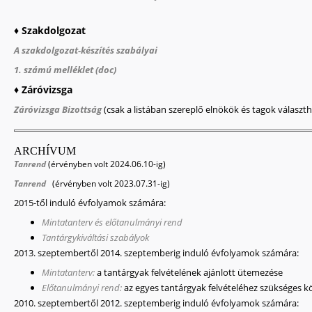
♦
Szakdolgozat
A szakdolgozat-készítés szabályai
1. számú melléklet (doc)
♦
Záróvizsga
Záróvizsga Bizottság
(csak a listában szereplő elnökök és tagok választ
ARCHÍVUM
Tanrend
(érvényben volt 2024.06.10-ig)
Tanrend
(érvényben volt 2023.07.31-ig)
2015-től induló évfolyamok számára:
Mintatanterv és előtanulmányi rend
Tantárgykiváltási szabályok
2013. szeptembertől 2014. szeptemberig induló évfolyamok számára:
Mintatanterv:
a tantárgyak felvételének ajánlott ütemezése
Előtanulmányi rend:
az egyes tantárgyak felvételéhez szükséges k
2010. szeptembertől 2012. szeptemberig induló évfolyamok számára: