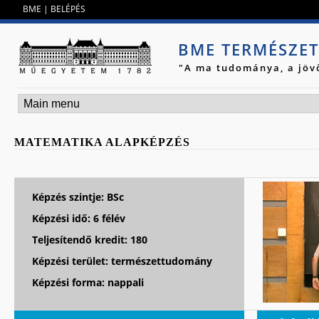
Jump to navigation
BME
|
BELÉPÉS
BME TERMÉSZE
"A ma tudománya, a jöv
MATEMATIKA ALAPKÉPZÉS
Képzés szintje: BSc
Képzési idő: 6 félév
Teljesítendő kredit: 180
Képzési terület: természettudomány
Képzési forma: nappali