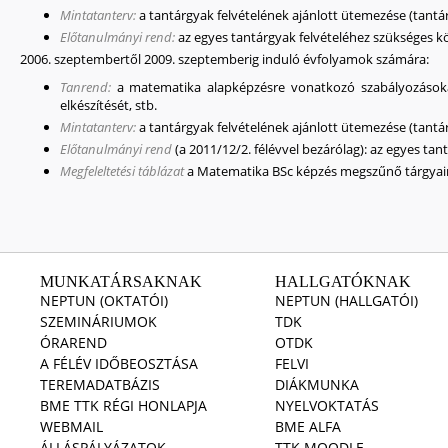
Mintatanterv:
a tantárgyak felvételének ajánlott ütemezése (tantá
Előtanulmányi rend
:
az egyes tantárgyak felvételéhez szükséges k
2006. szeptembertől 2009. szeptemberig induló évfolyamok számára:
Tanrend:
a matematika alapképzésre vonatkozó szabályozásokat t
elkészítését, stb.
Mintatanterv:
a tantárgyak felvételének ajánlott ütemezése (tantár
Előtanulmányi rend
(a 2011/12/2. félévvel bezárólag): az egyes ta
Megfeleltetési táblázat
a Matematika BSc képzés megszűnő tárgyain
MUNKATÁRSAKNAK
HALLGATÓKNAK
NEPTUN (OKTATÓI)
NEPTUN (HALLGATÓI)
SZEMINÁRIUMOK
TDK
ÓRAREND
OTDK
A FÉLÉV IDŐBEOSZTÁSA
FELVI
TEREMADATBÁZIS
DIÁKMUNKA
BME TTK RÉGI HONLAPJA
NYELVOKTATÁS
WEBMAIL
BME ALFA
ÁLLÁSPÁLYÁZATOK
TTK MOODLE