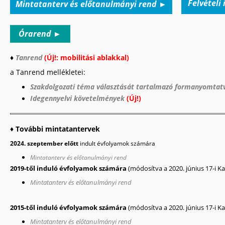
Felvételi
Mintatanterv és előtanulmányi rend
►
Órarend
►
♦
Tanrend
(Új!: mobilitási ablakkal)
a Tanrend mellékletei:
Szakdolgozati téma választását tartalmazó formanyomtat
Idegennyelvi követelmények
(Új!)
♦
További mintatantervek
2024. szeptember előtt
indult évfolyamok számára
Mintatanterv és előtanulmányi rend
2019-től induló évfolyamok számára
(módosítva a 2020. június 17-i Ka
Mintatanterv és előtanulmányi rend
2015-től induló évfolyamok számára
(módosítva a 2020. június 17-i Ka
Mintatanterv és előtanulmányi rend