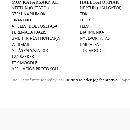
MUNKATÁRSAKNAK
HALLGATÓKNAK
NEPTUN (OKTATÓI)
NEPTUN (HALLGATÓI)
SZEMINÁRIUMOK
TDK
ÓRAREND
OTDK
A FÉLÉV IDŐBEOSZTÁSA
FELVI
TEREMADATBÁZIS
DIÁKMUNKA
BME TTK RÉGI HONLAPJA
NYELVOKTATÁS
WEBMAIL
BME ALFA
ÁLLÁSPÁLYÁZATOK
TTK MOODLE
TANSZÉKEK
TTK MOODLE
AFFILIÁCIÓS PROTOKOLL
BME
Természettudományi Kar
© 2019 Minden jog fenntartva I
Impr