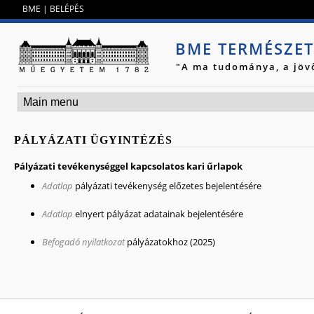
Jump to navigation
BME
|
BELÉPÉS
BME TERMÉSZE
"A ma tudománya, a jöv
PÁLYÁZATI ÜGYINTÉZÉS
Pályázati tevékenységgel kapcsolatos kari űrlapok
Adatlap
pályázati tevékenység előzetes bejelentésére
Adatlap
elnyert pályázat adatainak bejelentésére
Befogadó nyilatkozat
pályázatokhoz (2025)