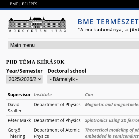
Jump to navigation
BME
|
BELÉPÉS
BME TERMÉSZE
"A ma tudománya, a jöv
PHD TÉMA KIÍRÁSOK
Year/Semester
Doctoral school
Supervisor
Institute
Cím
David
Department of Physics
Magnetic and magnetoelec
Szaller
Péter Makk
Department of Physics
Spintronics using 2D ferr
Gergő
Department of Atomic
Theoretical modeling of ph
Thiering
Physics
embedded in semiconductor