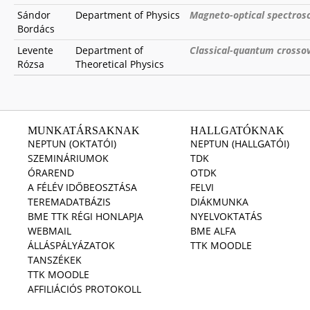
Sándor
Department of Physics
Magneto-optical spectros
Bordács
Levente
Department of
Classical-quantum crossov
Rózsa
Theoretical Physics
MUNKATÁRSAKNAK
HALLGATÓKNAK
NEPTUN (OKTATÓI)
NEPTUN (HALLGATÓI)
SZEMINÁRIUMOK
TDK
ÓRAREND
OTDK
A FÉLÉV IDŐBEOSZTÁSA
FELVI
TEREMADATBÁZIS
DIÁKMUNKA
BME TTK RÉGI HONLAPJA
NYELVOKTATÁS
WEBMAIL
BME ALFA
ÁLLÁSPÁLYÁZATOK
TTK MOODLE
TANSZÉKEK
TTK MOODLE
AFFILIÁCIÓS PROTOKOLL