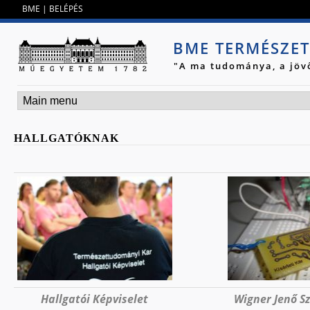
Jump to navigation
BME
|
BELÉPÉS
BME TERMÉSZE
"A ma tudománya, a jöv
HALLGATÓKNAK
Hallgatói Képviselet
Wigner Jenő S