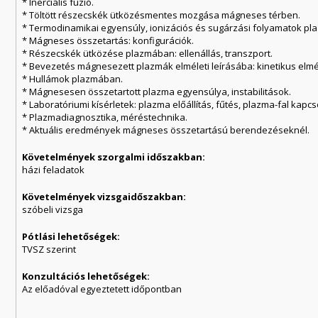
* Inerciális fúzió.
* Töltött részecskék ütközésmentes mozgása mágneses térben.
* Termodinamikai egyensúly, ionizációs és sugárzási folyamatok p
* Mágneses összetartás: konfigurációk.
* Részecskék ütközése plazmában: ellenállás, transzport.
* Bevezetés mágnesezett plazmák elméleti leírásába: kinetikus elmé
* Hullámok plazmában.
* Mágnesesen összetartott plazma egyensúlya, instabilitások.
* Laboratóriumi kísérletek: plazma előállítás, fűtés, plazma-fal kapcs
* Plazmadiagnosztika, méréstechnika.
* Aktuális eredmények mágneses összetartású berendezéseknél.
Követelmények szorgalmi időszakban:
házi feladatok
Követelmények vizsgaidőszakban:
szóbeli vizsga
Pótlási lehetőségek:
TVSZ szerint
Konzultációs lehetőségek:
Az előadóval egyeztetett időpontban