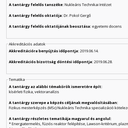
A tantárgy felelős tanszéke:
Nukleáris Technikai Intézet
A tantárgy felelős oktatója:
Dr. Pokol Gergő
A tantárgy felelős oktatójának beosztása:
egyetemi docens
Akkreditációs adatok
Akkreditációra benyújtás időpontja:
2019.06.14.
Akkreditációs bizottság döntési időpontja:
2019.06.28.
Tematika
A tantárgy az alábbi témakörök ismeretére épít:
kísérleti fizika, vektoranalízis
A tantárgy szerepe a képzés céljának megvalósításában:
Fizikus mesterképzés (MSc) Nukleáris Technika specializáció kötele
A tantárgy részletes tematikája magyarul és angolul:
* Energiatermelés, fúziós reaktor felépítése, Lawson-kritérium, plaz