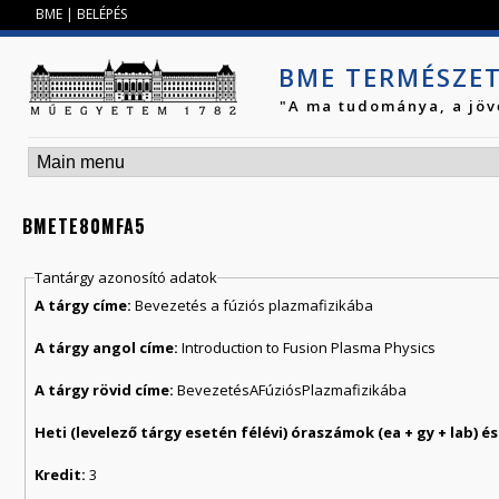
Jump to navigation
BME
|
BELÉPÉS
BME TERMÉSZE
"A ma tudománya, a jöv
BMETE80MFA5
Tantárgy azonosító adatok
A tárgy címe:
Bevezetés a fúziós plazmafizikába
A tárgy angol címe:
Introduction to Fusion Plasma Physics
A tárgy rövid címe:
BevezetésAFúziósPlazmafizikába
Kredit:
3