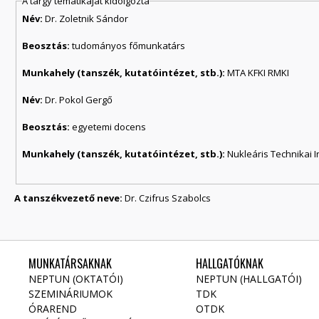
A tárgy tematikáját kidolgozta
Név:
Dr. Zoletnik Sándor
Beosztás:
tudományos főmunkatárs
Munkahely (tanszék, kutatóintézet, stb.):
MTA KFKI RMKI
Név:
Dr. Pokol Gergő
Beosztás:
egyetemi docens
Munkahely (tanszék, kutatóintézet, stb.):
Nukleáris Technikai I
A tanszékvezető neve:
Dr. Czifrus Szabolcs
MUNKATÁRSAKNAK
HALLGATÓKNAK
NEPTUN (OKTATÓI)
NEPTUN (HALLGATÓI)
SZEMINÁRIUMOK
TDK
ÓRAREND
OTDK