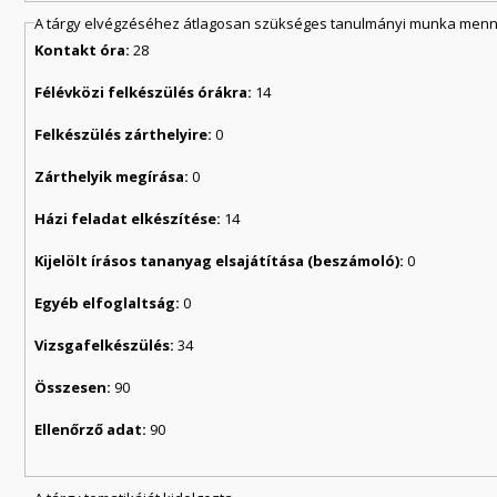
A tárgy elvégzéséhez átlagosan szükséges tanulmányi munka menny
Kontakt óra:
28
Félévközi felkészülés órákra:
14
Felkészülés zárthelyire:
0
Zárthelyik megírása:
0
Házi feladat elkészítése:
14
Kijelölt írásos tananyag elsajátítása (beszámoló):
0
Egyéb elfoglaltság:
0
Vizsgafelkészülés:
34
Összesen:
90
Ellenőrző adat:
90