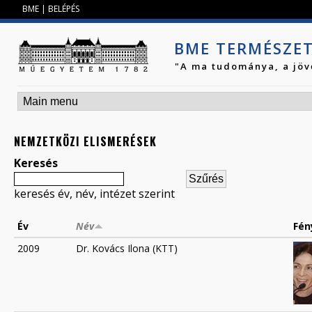
Jump to navigation
BME
|
BELÉPÉS
BME TERMÉSZE
"A ma tudománya, a jöv
NEMZETKÖZI ELISMERÉSEK
Keresés
keresés év, név, intézet szerint
Év
Név
Fén
2009
Dr. Kovács Ilona (KTT)