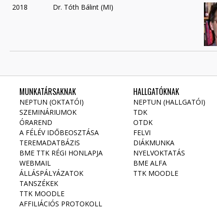
2018
Dr. Tóth Bálint (MI)
MUNKATÁRSAKNAK
HALLGATÓKNAK
NEPTUN (OKTATÓI)
NEPTUN (HALLGATÓI)
SZEMINÁRIUMOK
TDK
ÓRAREND
OTDK
A FÉLÉV IDŐBEOSZTÁSA
FELVI
TEREMADATBÁZIS
DIÁKMUNKA
BME TTK RÉGI HONLAPJA
NYELVOKTATÁS
WEBMAIL
BME ALFA
ÁLLÁSPÁLYÁZATOK
TTK MOODLE
TANSZÉKEK
TTK MOODLE
AFFILIÁCIÓS PROTOKOLL