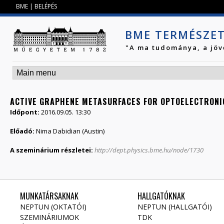
Jump to navigation
BME
|
BELÉPÉS
BME TERMÉSZE
"A ma tudománya, a jöv
ACTIVE GRAPHENE METASURFACES FOR OPTOELECTRONI
Időpont:
2016.09.05. 13:30
Előadó:
Nima Dabidian (Austin)
A szeminárium részletei:
http://dept.physics.bme.hu/node/1730
MUNKATÁRSAKNAK
HALLGATÓKNAK
NEPTUN (OKTATÓI)
NEPTUN (HALLGATÓI)
SZEMINÁRIUMOK
TDK