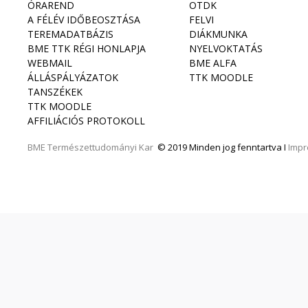
ÓRAREND
OTDK
A FÉLÉV IDŐBEOSZTÁSA
FELVI
TEREMADATBÁZIS
DIÁKMUNKA
BME TTK RÉGI HONLAPJA
NYELVOKTATÁS
WEBMAIL
BME ALFA
ÁLLÁSPÁLYÁZATOK
TTK MOODLE
TANSZÉKEK
TTK MOODLE
AFFILIÁCIÓS PROTOKOLL
BME
Természettudományi Kar
© 2019 Minden jog fenntartva I
Imp