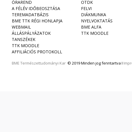
ÓRAREND
OTDK
A FÉLÉV IDŐBEOSZTÁSA
FELVI
TEREMADATBÁZIS
DIÁKMUNKA
BME TTK RÉGI HONLAPJA
NYELVOKTATÁS
WEBMAIL
BME ALFA
ÁLLÁSPÁLYÁZATOK
TTK MOODLE
TANSZÉKEK
TTK MOODLE
AFFILIÁCIÓS PROTOKOLL
BME
Természettudományi Kar
© 2019 Minden jog fenntartva I
Imp