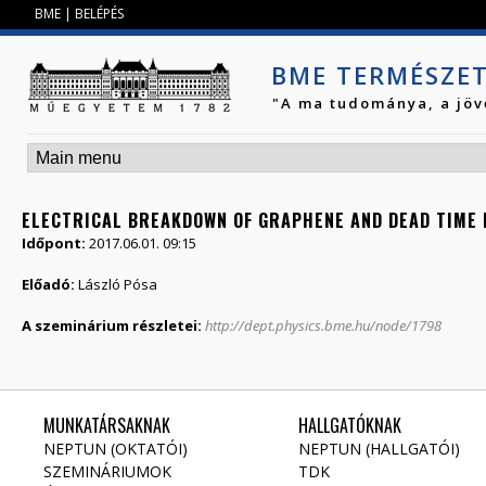
Jump to navigation
BME
|
BELÉPÉS
BME TERMÉSZE
"A ma tudománya, a jöv
ELECTRICAL BREAKDOWN OF GRAPHENE AND DEAD TIME R
Időpont:
2017.06.01. 09:15
Előadó:
László Pósa
A szeminárium részletei:
http://dept.physics.bme.hu/node/1798
MUNKATÁRSAKNAK
HALLGATÓKNAK
NEPTUN (OKTATÓI)
NEPTUN (HALLGATÓI)
SZEMINÁRIUMOK
TDK