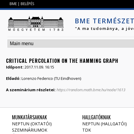
Jump to navigation
BME
|
BELÉPÉS
BME TERMÉSZE
"A ma tudománya, a jöv
CRITICAL PERCOLATION ON THE HAMMING GRAPH
Időpont:
2017.11.09. 16:15
Előadó:
Lorenzo Federico (TU Eindhoven)
A szeminárium részletei:
https://random.math.bme.hu/node/1613
MUNKATÁRSAKNAK
HALLGATÓKNAK
NEPTUN (OKTATÓI)
NEPTUN (HALLGATÓI)
SZEMINÁRIUMOK
TDK