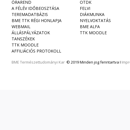
ÓRAREND
OTDK
A FÉLÉV IDŐBEOSZTÁSA
FELVI
TEREMADATBÁZIS
DIÁKMUNKA
BME TTK RÉGI HONLAPJA
NYELVOKTATÁS
WEBMAIL
BME ALFA
ÁLLÁSPÁLYÁZATOK
TTK MOODLE
TANSZÉKEK
TTK MOODLE
AFFILIÁCIÓS PROTOKOLL
BME
Természettudományi Kar
© 2019 Minden jog fenntartva I
Imp