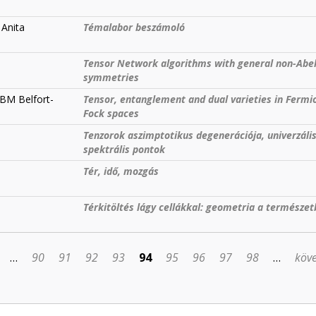
 Anita
Témalabor beszámoló
Tensor Network algorithms with general non-Abel
symmetries
BM Belfort-
Tensor, entanglement and dual varieties in Fermi
Fock spaces
Tenzorok aszimptotikus degenerációja, univerzáli
spektrális pontok
Tér, idő, mozgás
Térkitöltés lágy cellákkal: geometria a természe
…
90
91
92
93
94
95
96
97
98
…
köve