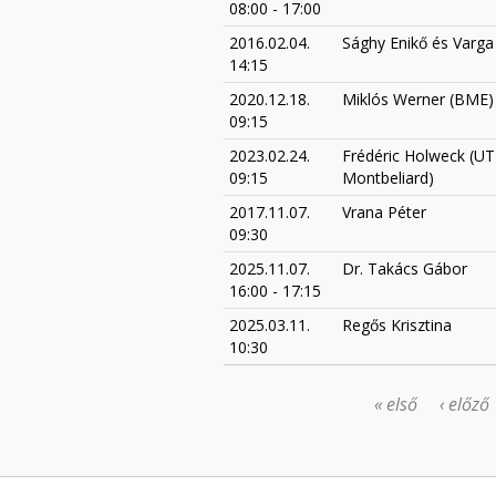
08:00
-
17:00
2016.02.04.
Sághy Enikő és Varga
14:15
2020.12.18.
Miklós Werner (BME)
09:15
2023.02.24.
Frédéric Holweck (UT
09:15
Montbeliard)
2017.11.07.
Vrana Péter
09:30
2025.11.07.
Dr. Takács Gábor
16:00
-
17:15
2025.03.11.
Regős Krisztina
10:30
« első
‹ előző
OLDALAK