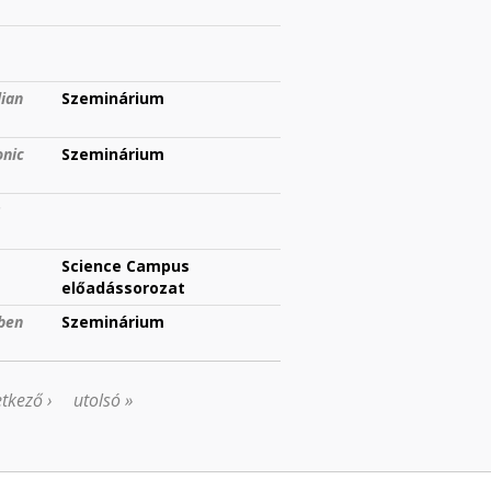
ian
Szeminárium
onic
Szeminárium
s
Science Campus
előadássorozat
tben
Szeminárium
tkező ›
utolsó »