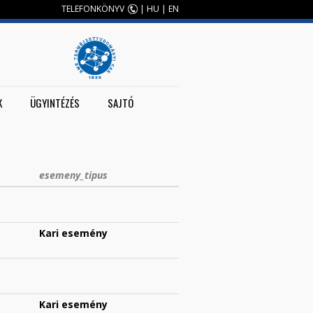
TELEFONKÖNYV
|
HU
|
EN
K
ÜGYINTÉZÉS
SAJTÓ
esemeny_tipus
Kari esemény
Kari esemény