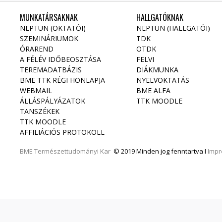
MUNKATÁRSAKNAK
HALLGATÓKNAK
NEPTUN (OKTATÓI)
NEPTUN (HALLGATÓI)
SZEMINÁRIUMOK
TDK
ÓRAREND
OTDK
A FÉLÉV IDŐBEOSZTÁSA
FELVI
TEREMADATBÁZIS
DIÁKMUNKA
BME TTK RÉGI HONLAPJA
NYELVOKTATÁS
WEBMAIL
BME ALFA
ÁLLÁSPÁLYÁZATOK
TTK MOODLE
TANSZÉKEK
TTK MOODLE
AFFILIÁCIÓS PROTOKOLL
BME
Természettudományi Kar
© 2019 Minden jog fenntartva I
Imp