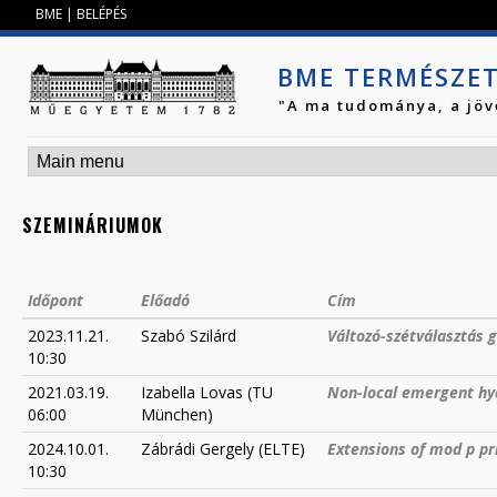
Jump to navigation
BME
|
BELÉPÉS
BME TERMÉSZE
"A ma tudománya, a jöv
SZEMINÁRIUMOK
Időpont
Előadó
Cím
2023.11.21.
Szabó Szilárd
Változó-szétválasztás g
10:30
2021.03.19.
Izabella Lovas (TU
Non-local emergent hy
06:00
München)
2024.10.01.
Zábrádi Gergely (ELTE)
Extensions of mod p pr
10:30