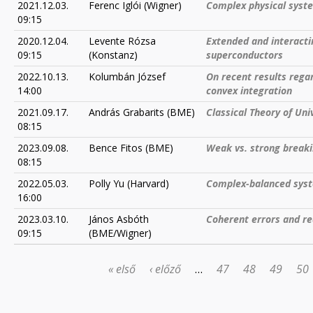
2021.12.03.
Ferenc Iglói (Wigner)
Complex physical syste
09:15
2020.12.04.
Levente Rózsa
Extended and interacti
09:15
(Konstanz)
superconductors
2022.10.13.
Kolumbán József
On recent results rega
14:00
convex integration
2021.09.17.
András Grabarits (BME)
Classical Theory of Un
08:15
2023.09.08.
Bence Fitos (BME)
Weak vs. strong breakin
08:15
2022.05.03.
Polly Yu (Harvard)
Complex-balanced syst
16:00
2023.03.10.
János Asbóth
Coherent errors and re
09:15
(BME/Wigner)
« első
‹ előző
…
47
48
49
50
OLDALAK