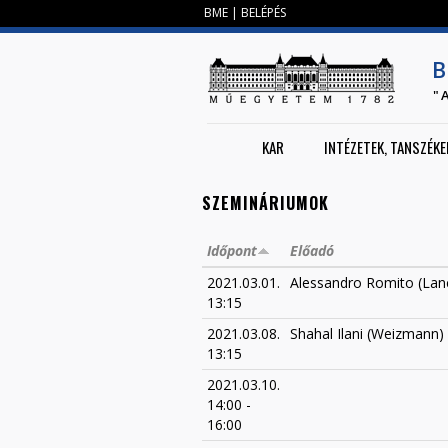
BME
|
BELÉPÉS
B
"
KAR
INTÉZETEK, TANSZÉKE
SZEMINÁRIUMOK
Időpont
Előadó
2021.03.01.
Alessandro Romito (Lan
13:15
2021.03.08.
Shahal Ilani (Weizmann)
13:15
2021.03.10.
14:00
-
16:00