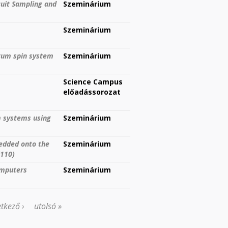
uit Sampling and
Szeminárium
Szeminárium
tum spin system
Szeminárium
Science Campus
előadássorozat
m systems using
Szeminárium
bedded onto the
Szeminárium
(110)
omputers
Szeminárium
tkező ›
utolsó »