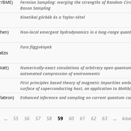
er/BME)
Fermion Sampling: merging the strengths of Random Circ
Boson Sampling
Kinetikai görbék és a Taylor-tétel
chen)
Non-local emergent hydrodynamics in a long-range quan
Fura függvények
lízis
Watt)
Numerically-exact simulations of arbitrary open quantu
automated compression of environments
First principles based theory of magnetic impurities em
surface of superconducting host, an application to MnNb
latiron)
Enhanced inference and sampling on current quantum c
…
55
56
57
58
59
60
61
62
63
…
köve