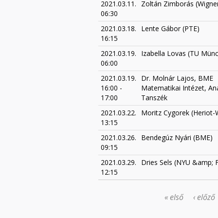
2021.03.11.
Zoltán Zimborás (Wign
06:30
2021.03.18.
Lente Gábor (PTE)
16:15
2021.03.19.
Izabella Lovas (TU Mün
06:00
2021.03.19.
Dr. Molnár Lajos, BME
16:00
-
Matematikai Intézet, Ana
17:00
Tanszék
2021.03.22.
Moritz Cygorek (Heriot-
13:15
2021.03.26.
Bendegúz Nyári (BME)
09:15
2021.03.29.
Dries Sels (NYU &amp; F
12:15
« első
‹ előző
OLDALAK