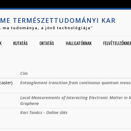
Jump to navigation
ME TERMÉSZETTUDOMÁNYI KAR
A ma tudománya, a jövő technológiája"
K
KUTATÁS
OKTATÁS
HALLGATÓKNAK
FELVÉTELIZŐKNE
Cím
caster)
Entanglement transition from continuous quantum mea
Local Measurements of Interacting Electronic Matter in 
Graphene
Kari Tanács - Online ülés