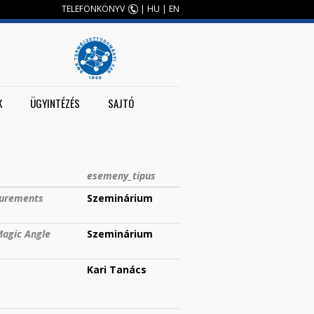
TELEFONKÖNYV
|
HU
|
EN
K
ÜGYINTÉZÉS
SAJTÓ
esemeny_tipus
surements
Szeminárium
Magic Angle
Szeminárium
Kari Tanács