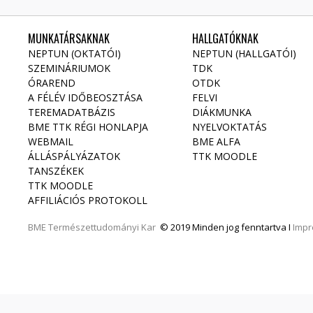
MUNKATÁRSAKNAK
HALLGATÓKNAK
NEPTUN (OKTATÓI)
NEPTUN (HALLGATÓI)
SZEMINÁRIUMOK
TDK
ÓRAREND
OTDK
A FÉLÉV IDŐBEOSZTÁSA
FELVI
TEREMADATBÁZIS
DIÁKMUNKA
BME TTK RÉGI HONLAPJA
NYELVOKTATÁS
WEBMAIL
BME ALFA
ÁLLÁSPÁLYÁZATOK
TTK MOODLE
TANSZÉKEK
TTK MOODLE
AFFILIÁCIÓS PROTOKOLL
BME
Természettudományi Kar
© 2019 Minden jog fenntartva I
Imp