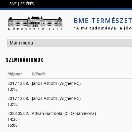
Jump to navigation
BME
|
BELÉPÉS
BME TERMÉSZE
"A ma tudománya, a jöv
SZEMINÁRIUMOK
Időpont
Előadó
2017.12.08.
János Asbóth (Wigner RC)
13:15
2017.12.08.
János Asbóth (Wigner RC)
13:15
2023.05.02.
Adrian Bachtold (ICFO Barcelona)
14:30
-
16:00