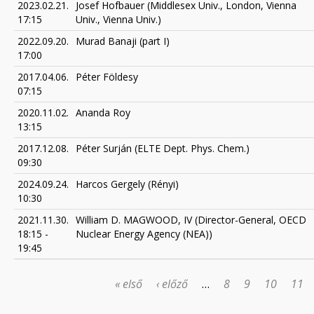
2023.02.21.
Josef Hofbauer (Middlesex Univ., London, Vienna
17:15
Univ., Vienna Univ.)
2022.09.20.
Murad Banaji (part I)
17:00
2017.04.06.
Péter Földesy
07:15
2020.11.02.
Ananda Roy
13:15
2017.12.08.
Péter Surján (ELTE Dept. Phys. Chem.)
09:30
2024.09.24.
Harcos Gergely (Rényi)
10:30
2021.11.30.
William D. MAGWOOD, IV (Director-General, OECD
18:15
-
Nuclear Energy Agency (NEA))
19:45
« első
‹ előző
…
8
9
10
11
OLDALAK