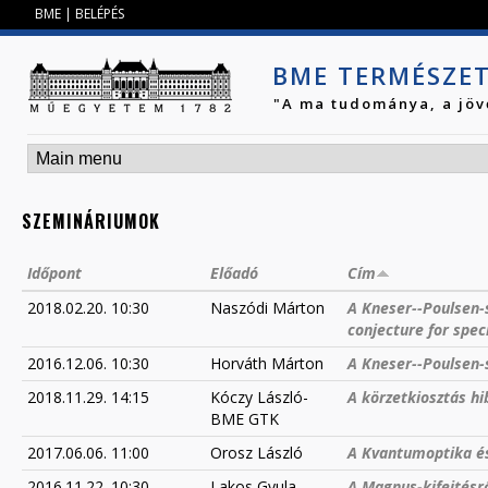
Jump to navigation
BME
|
BELÉPÉS
BME TERMÉSZE
"A ma tudománya, a jöv
SZEMINÁRIUMOK
Időpont
Előadó
Cím
2018.02.20. 10:30
Naszódi Márton
A Kneser--Poulsen-s
conjecture for spec
2016.12.06. 10:30
Horváth Márton
A Kneser--Poulsen-
2018.11.29. 14:15
Kóczy László-
A körzetkiosztás hi
BME GTK
2017.06.06. 11:00
Orosz László
A Kvantumoptika és
2016.11.22. 10:30
Lakos Gyula
A Magnus-kifejtésr