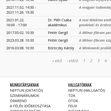
2021.11.02. 14:30
-
A magyar tudomán
2021.11.26. 19:30
2021.01.22.
Dr. Pléh Csaba
A mai lélektan emb
16:00
-
17:00
akadémikus
gondolati és érzésv
2017.05.02. 10:30
Pintér Gergő
A Milnor-fibrum per
2023.03.28. 10:30
Pintér Gergő
A Milnor-fibrum szi
2016.03.08. 10:30
Böröczky Károly
A Minkowski probl
« első
‹ előző
1
2
3
4
OLDALAK
MUNKATÁRSAKNAK
HALLGATÓKNAK
NEPTUN (OKTATÓI)
NEPTUN (HALLGATÓI)
SZEMINÁRIUMOK
TDK
ÓRAREND
OTDK
A FÉLÉV IDŐBEOSZTÁSA
FELVI