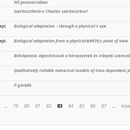
Nil geometriában
Szerkeszthető-e Chasles szerkesztése?
ept.
Biological adaptation – through a physicist’s eye
ept.
Biological adaptation from a physicist&#039;s point of view
Belsőpontos algoritmusok a környezetek és irányok szemsz
Qualitatively reliable numerical models of time-dependent 
P-görbék
…
79
80
81
82
83
84
85
86
87
…
köve