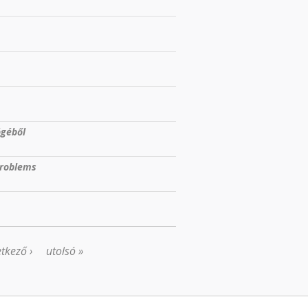
ögéből
problems
tkező ›
utolsó »