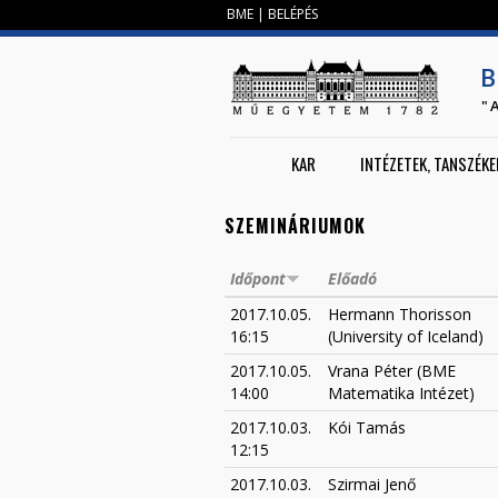
BME
|
BELÉPÉS
B
"
KAR
INTÉZETEK, TANSZÉKE
SZEMINÁRIUMOK
Időpont
Előadó
2017.10.05.
Hermann Thorisson
16:15
(University of Iceland)
2017.10.05.
Vrana Péter (BME
14:00
Matematika Intézet)
2017.10.03.
Kói Tamás
12:15
2017.10.03.
Szirmai Jenő