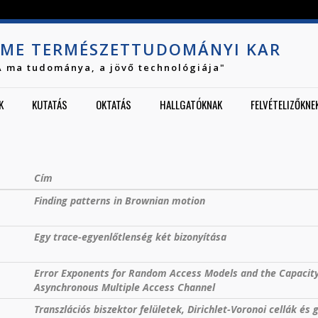
Jump to navigation
ME TERMÉSZETTUDOMÁNYI KAR
A ma tudománya, a jövő technológiája"
K
KUTATÁS
OKTATÁS
HALLGATÓKNAK
FELVÉTELIZŐKNE
Cím
Finding patterns in Brownian motion
Egy trace-egyenlőtlenség két bizonyítása
Error Exponents for Random Access Models and the Capacity
Asynchronous Multiple Access Channel
Transzlációs biszektor felületek, Dirichlet-Voronoi cellák és