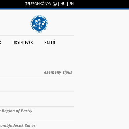
TELEFONKÖNYV
|
HU
|
EN
K
ÜGYINTÉZÉS
SAJTÓ
esemeny_tipus
 Region of Partly
 gömbfedések Sol és