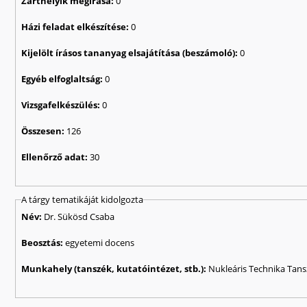
Zárthelyik megírása:
0
Házi feladat elkészítése:
0
Kijelölt írásos tananyag elsajátítása (beszámoló):
0
Egyéb elfoglaltság:
0
Vizsgafelkészülés:
0
Összesen:
126
Ellenőrző adat:
30
A tárgy tematikáját kidolgozta
Név:
Dr. Sükösd Csaba
Beosztás:
egyetemi docens
Munkahely (tanszék, kutatóintézet, stb.):
Nukleáris Technika Tan