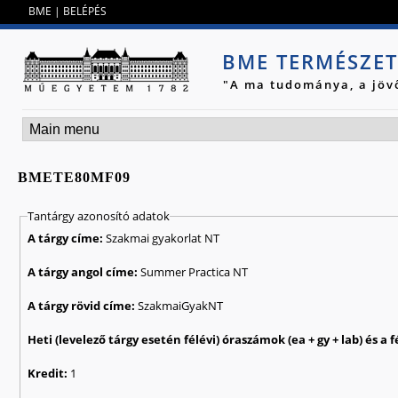
Jump to navigation
BME
|
BELÉPÉS
BME TERMÉSZE
"A ma tudománya, a jöv
BMETE80MF09
Tantárgy azonosító adatok
A tárgy címe:
Szakmai gyakorlat NT
A tárgy angol címe:
Summer Practica NT
A tárgy rövid címe:
SzakmaiGyakNT
Kredit:
1