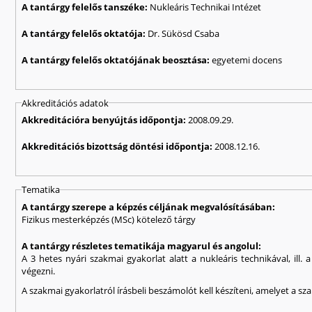
A tantárgy felelős tanszéke:
Nukleáris Technikai Intézet
A tantárgy felelős oktatója:
Dr. Sükösd Csaba
A tantárgy felelős oktatójának beosztása:
egyetemi docens
Akkreditációs adatok
Akkreditációra benyújtás időpontja:
2008.09.29.
Akkreditációs bizottság döntési időpontja:
2008.12.16.
Tematika
A tantárgy szerepe a képzés céljának megvalósításában:
Fizikus mesterképzés (MSc) kötelező tárgy
A tantárgy részletes tematikája magyarul és angolul:
A 3 hetes nyári szakmai gyakorlat alatt a nukleáris technikával, ill
végezni.
A szakmai gyakorlatról írásbeli beszámolót kell készíteni, amelyet a sz