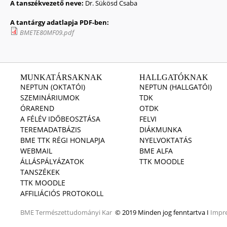
A tanszékvezető neve:
Dr. Sükösd Csaba
A tantárgy adatlapja PDF-ben:
BMETE80MF09.pdf
MUNKATÁRSAKNAK
HALLGATÓKNAK
NEPTUN (OKTATÓI)
NEPTUN (HALLGATÓI)
SZEMINÁRIUMOK
TDK
ÓRAREND
OTDK
A FÉLÉV IDŐBEOSZTÁSA
FELVI
TEREMADATBÁZIS
DIÁKMUNKA
BME TTK RÉGI HONLAPJA
NYELVOKTATÁS
WEBMAIL
BME ALFA
ÁLLÁSPÁLYÁZATOK
TTK MOODLE
TANSZÉKEK
TTK MOODLE
AFFILIÁCIÓS PROTOKOLL
BME
Természettudományi Kar
© 2019 Minden jog fenntartva I
Impr