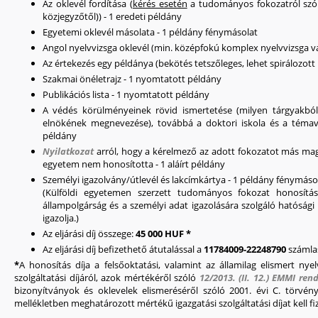
Az oklevél fordítása (
kérés esetén
a tudományos fokozatról szóló
közjegyzőtől)) - 1 eredeti példány
Egyetemi oklevél másolata - 1 példány fénymásolat
Angol nyelvvizsga oklevél (min. középfokú komplex nyelvvizsga va
Az értekezés egy példánya (bekötés tetszőleges, lehet spirálozott 
Szakmai önéletrajz - 1 nyomtatott példány
Publikációs lista - 1 nyomtatott példány
A védés körülményeinek rövid ismertetése (milyen tárgyakból te
elnökének megnevezése), továbbá a doktori iskola és a témav
példány
Nyilatkozat
arról, hogy a kérelmező az adott fokozatot más mag
egyetem nem honosította - 1 aláírt példány
Személyi igazolvány/útlevél és lakcímkártya - 1 példány fénymás
(Külföldi egyetemen szerzett tudományos fokozat honosítás
állampolgárság és a személyi adat igazolására szolgáló hatósági 
igazolja.)
Az eljárási díj összege:
45 000 HUF *
Az eljárási díj befizethető átutalással a
11784009-22248790
számla
*
A honosítás díja a felsőoktatási, valamint az államilag elismert ny
szolgáltatási díjáról, azok mértékéről szóló
12/2013. (II. 12.) EMMI ren
bizonyítványok és oklevelek elismeréséről szóló 2001. évi C. törvény
mellékletben meghatározott mértékű igazgatási szolgáltatási díjat kell fiz