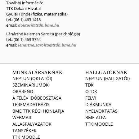
További információ:
TTK Dékáni Hivatal
Gyulai Tünde (fizika, matematika)
tel.: (06 1) 463 1418
email:
doktori@ttdh.bme.hu
Lénártné Kelemen Sarolta (pszichológia)
tel.: (06 1) 463 3754
email:
lenartne.sarolta@ttdh.bme.hu
MUNKATÁRSAKNAK
HALLGATÓKNAK
NEPTUN (OKTATÓI)
NEPTUN (HALLGATÓI)
SZEMINÁRIUMOK
TDK
ÓRAREND
OTDK
A FÉLÉV IDŐBEOSZTÁSA
FELVI
TEREMADATBÁZIS
DIÁKMUNKA
BME TTK RÉGI HONLAPJA
NYELVOKTATÁS
WEBMAIL
BME ALFA
ÁLLÁSPÁLYÁZATOK
TTK MOODLE
TANSZÉKEK
TTK MOODLE