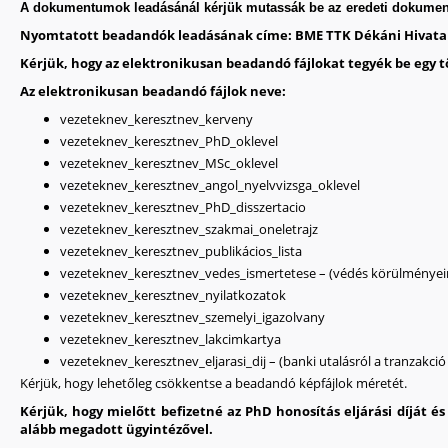
A dokumentumok leadásánál kérjük mutassák be az eredeti dokume
Nyomtatott beadandók leadásának címe: BME TTK Dékáni Hivatal, (1
Kérjük, hogy az elektronikusan beadandó fájlokat tegyék be egy 
Az elektronikusan beadandó fájlok neve:
vezeteknev_keresztnev_kerveny
vezeteknev_keresztnev_PhD_oklevel
vezeteknev_keresztnev_MSc_oklevel
vezeteknev_keresztnev_angol_nyelvvizsga_oklevel
vezeteknev_keresztnev_PhD_disszertacio
vezeteknev_keresztnev_szakmai_oneletrajz
vezeteknev_keresztnev_publikácios_lista
vezeteknev_keresztnev_vedes_ismertetese – (védés körülményein
vezeteknev_keresztnev_nyilatkozatok
vezeteknev_keresztnev_szemelyi_igazolvany
vezeteknev_keresztnev_lakcimkartya
vezeteknev_keresztnev_eljarasi_dij – (banki utalásról a tranzakció
Kérjük, hogy lehetőleg csökkentse a beadandó képfájlok méretét.
Kérjük, hogy mielőtt befizetné az PhD honosítás eljárási díját
alább megadott ügyintézővel.