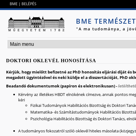
Jump to navigation
BME
|
BELÉPÉS
BME TERMÉSZE
"A ma tudománya, a jöv
DOKTORI OKLEVÉL HONOSÍTÁSA
Kérjük, hogy mielőtt befizetné az PhD honosítás eljárási díját é
megadott ügyintézővel és neki küldje el a disszertációját, PhD okle
Beadandó dokumentumok (papíron és elektronikusan) -
letölthe
Kérvény az illetékes HBDT elnökének címezve, annak pontos me
kéri
Fizikai Tudományok Habilitációs Bizottság és Doktori Taná
Matematika- és Számítástudományok Habilitációs Bizottság
Pszichológia Habilitációs Bizottság és Doktori Tanács, elnö
A tudományos fokozatról szóló oklevél hiteles másolata (közjegyz