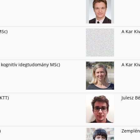
MSc)
A Kar Ki
 kognitív idegtudomány MSc)
A Kar Ki
(KTT)
Julesz Bé
)
Zemplén 