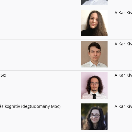
A Kar Ki
A Kar Ki
MSc)
A Kar Ki
és kognitív idegtudomány MSc)
A Kar Ki