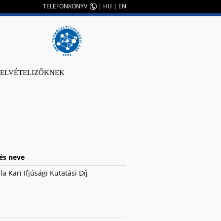
TELEFONKÖNYV
|
HU
|
EN
FELVÉTELIZŐKNEK
és neve
la Kari Ifjúsági Kutatási Díj