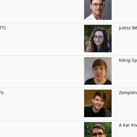
TT)
Julesz Bé
Kőnig Gyu
I)
Zemplén 
A Kar Ki