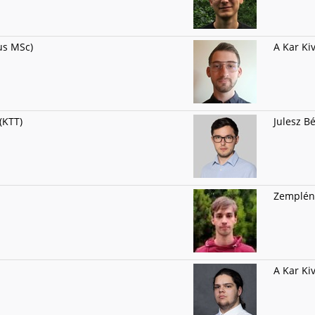
us MSc)
A Kar Ki
(KTT)
Julesz Bé
Zemplén 
A Kar Ki