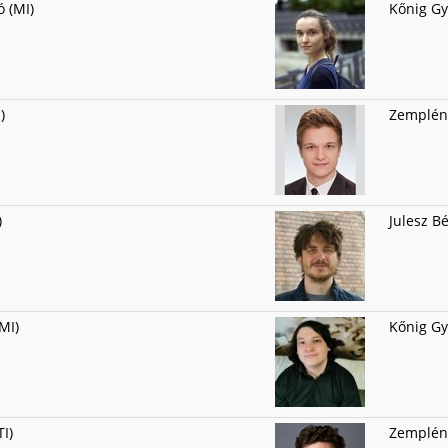
 (MI)
Kőnig Gyu
)
Zemplén 
)
Julesz Bé
MI)
Kőnig Gyu
I)
Zemplén 