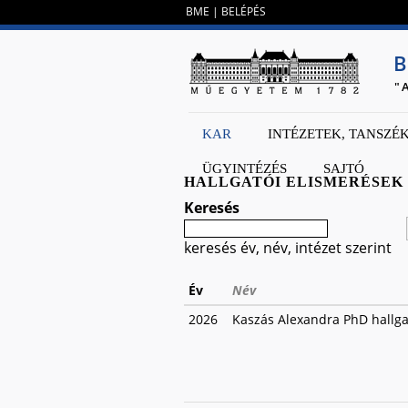
BME
|
BELÉPÉS
B
"
KAR
INTÉZETEK, TANSZÉ
ÜGYINTÉZÉS
SAJTÓ
HALLGATÓI ELISMERÉSEK
Keresés
keresés év, név, intézet szerint
Év
Név
2026
Kaszás Alexandra PhD hallga