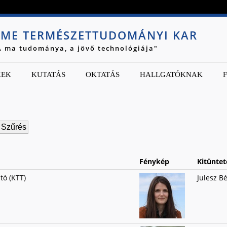
Jump to navigation
ME TERMÉSZETTUDOMÁNYI KAR
A ma tudománya, a jövő technológiája"
KEK
KUTATÁS
OKTATÁS
HALLGATÓKNAK
Fénykép
Kitüntet
tó (KTT)
Julesz Bé