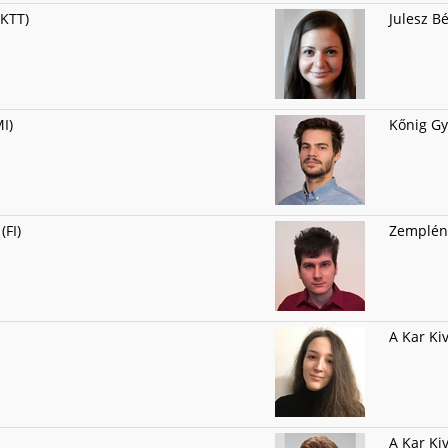
(KTT)
Julesz Bé
I)
Kőnig Gyu
(FI)
Zemplén 
A Kar Ki
A Kar Ki