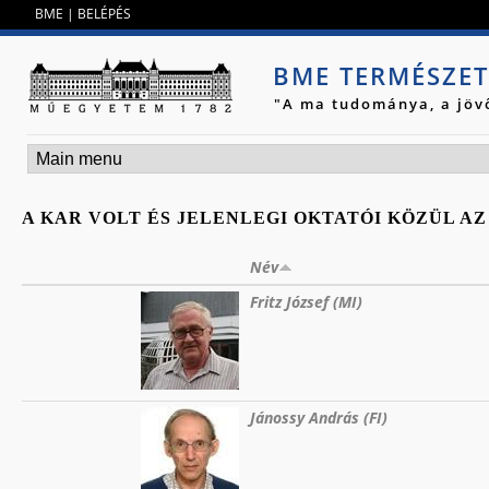
Jump to navigation
BME
|
BELÉPÉS
BME TERMÉSZE
"A ma tudománya, a jöv
A KAR VOLT ÉS JELENLEGI OKTATÓI KÖZÜL AZ
Név
Fritz József (MI)
Jánossy András (FI)