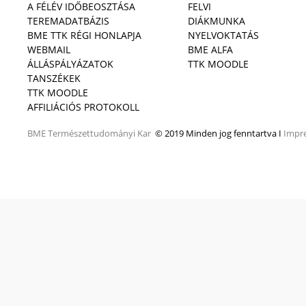
A FÉLÉV IDŐBEOSZTÁSA
FELVI
TEREMADATBÁZIS
DIÁKMUNKA
BME TTK RÉGI HONLAPJA
NYELVOKTATÁS
WEBMAIL
BME ALFA
ÁLLÁSPÁLYÁZATOK
TTK MOODLE
TANSZÉKEK
TTK MOODLE
AFFILIÁCIÓS PROTOKOLL
BME
Természettudományi Kar
© 2019 Minden jog fenntartva I
Impr