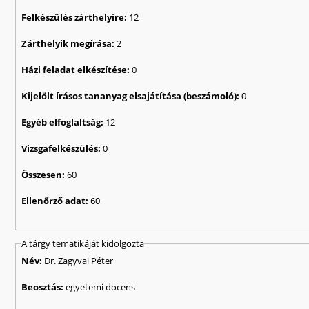
Felkészülés zárthelyire:
12
Zárthelyik megírása:
2
Házi feladat elkészítése:
0
Kijelölt írásos tananyag elsajátítása (beszámoló):
0
Egyéb elfoglaltság:
12
Vizsgafelkészülés:
0
Összesen:
60
Ellenőrző adat:
60
A tárgy tematikáját kidolgozta
Név:
Dr. Zagyvai Péter
Beosztás:
egyetemi docens