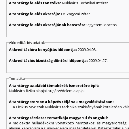
A tantárgy felelős tanszéke:
Nukleáris Technikai Intézet
A tantárgy felelős oktatója:
Dr. Zagyvai Péter
A tantárgy felelős oktatójának beosztása:
egyetemi docens
Akkreditációs adatok
Akkreditációra benyújtás időpontja:
2009.04.08.
Akkreditációs bizottság döntési időpontja:
2009.04.27.
Tematika
A tantárgy az alábbi témakörök ismeretére épít:
Nukleáris fizika alapjai, sugárvédelem alapjai
A tantárgy szerepe a képzés céljának megvalósításában:
TTK Fizikus MSc szak Nukleáris technika szakirányának kötelezően vál
A tantárgy részletes tematikája magyarul és angolul:
A radioaktív hulladékokra vonatkozó nemzetközi és magyarországi sz
alapjai, kapcsolata a sugárvédelem más területeivel. Kategorizálás a hul