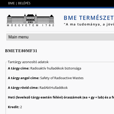
Jump to navigation
BME
|
BELÉPÉS
BME TERMÉSZE
"A ma tudománya, a jöv
BMETE80MF31
Tantárgy azonosító adatok
A tárgy címe:
Radioaktív hulladékok biztonsága
A tárgy angol címe:
Safety of Radioactive Wastes
A tárgy rövid címe:
RadAktHulladékok
Kredit:
2