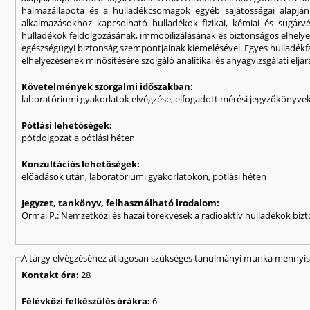
halmazállapota és a hulladékcsomagok egyéb sajátosságai alapján
alkalmazásokhoz kapcsolható hulladékok fizikai, kémiai és sugárvéd
hulladékok feldolgozásának, immobilizálásának és biztonságos elhelyez
egészségügyi biztonság szempontjainak kiemelésével. Egyes hulladékfa
elhelyezésének minősítésére szolgáló analitikai és anyagvizsgálati eljá
Követelmények szorgalmi időszakban:
laboratóriumi gyakorlatok elvégzése, elfogadott mérési jegyzőkönyvek
Pótlási lehetőségek:
pótdolgozat a pótlási héten
Konzultációs lehetőségek:
előadások után, laboratóriumi gyakorlatokon, pótlási héten
Jegyzet, tankönyv, felhasználható irodalom:
Ormai P.: Nemzetközi és hazai törekvések a radioaktív hulladékok bizt
A tárgy elvégzéséhez átlagosan szükséges tanulmányi munka mennyisé
Kontakt óra:
28
Félévközi felkészülés órákra:
6