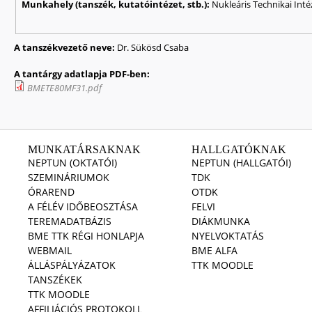
Munkahely (tanszék, kutatóintézet, stb.):
Nukleáris Technikai Inté
A tanszékvezető neve:
Dr. Sükösd Csaba
A tantárgy adatlapja PDF-ben:
BMETE80MF31.pdf
MUNKATÁRSAKNAK
HALLGATÓKNAK
NEPTUN (OKTATÓI)
NEPTUN (HALLGATÓI)
SZEMINÁRIUMOK
TDK
ÓRAREND
OTDK
A FÉLÉV IDŐBEOSZTÁSA
FELVI
TEREMADATBÁZIS
DIÁKMUNKA
BME TTK RÉGI HONLAPJA
NYELVOKTATÁS
WEBMAIL
BME ALFA
ÁLLÁSPÁLYÁZATOK
TTK MOODLE
TANSZÉKEK
TTK MOODLE
AFFILIÁCIÓS PROTOKOLL