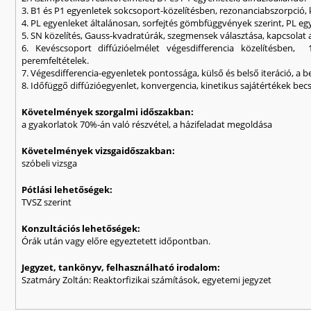
3. B1 és P1 egyenletek sokcsoport-közelítésben, rezonanciabszorpció,
4. PL egyenleket általánosan, sorfejtés gömbfüggvények szerint, PL eg
5. SN közelítés, Gauss-kvadratúrák, szegmensek választása, kapcsolat a
6. Kevéscsoport diffúzióelmélet végesdifferencia közelítésben,
peremfeltételek.
7. Végesdifferencia-egyenletek pontossága, külső és belső iteráció, a be
8. Időfüggő diffúzióegyenlet, konvergencia, kinetikus sajátértékek bec
Követelmények szorgalmi időszakban:
a gyakorlatok 70%-án való részvétel, a házifeladat megoldása
Követelmények vizsgaidőszakban:
szóbeli vizsga
Pótlási lehetőségek:
TVSZ szerint
Konzultációs lehetőségek:
Órák után vagy előre egyeztetett időpontban.
Jegyzet, tankönyv, felhasználható irodalom:
Szatmáry Zoltán: Reaktorfizikai számítások, egyetemi jegyzet