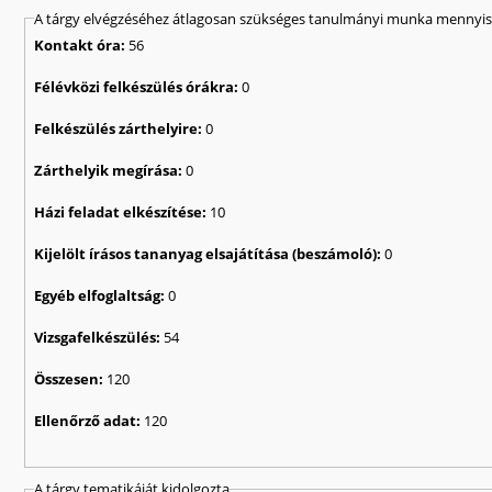
A tárgy elvégzéséhez átlagosan szükséges tanulmányi munka mennyisé
Kontakt óra:
56
Félévközi felkészülés órákra:
0
Felkészülés zárthelyire:
0
Zárthelyik megírása:
0
Házi feladat elkészítése:
10
Kijelölt írásos tananyag elsajátítása (beszámoló):
0
Egyéb elfoglaltság:
0
Vizsgafelkészülés:
54
Összesen:
120
Ellenőrző adat:
120
A tárgy tematikáját kidolgozta