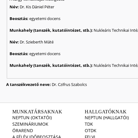
Név:
Dr. Kis Dániel Péter
Beosztás:
egyetemi docens
Munkahely (tanszék, kutatóintézet, stb.):
Nukleáris Technikai Inté
Név:
Dr. Szieberth Máté
Beosztás:
egyetemi docens
Munkahely (tanszék, kutatóintézet, stb.):
Nukleáris Technikai Inté
A tanszékvezető neve:
Dr. Czifrus Szabolcs
MUNKATÁRSAKNAK
HALLGATÓKNAK
NEPTUN (OKTATÓI)
NEPTUN (HALLGATÓI)
SZEMINÁRIUMOK
TDK
ÓRAREND
OTDK
A FÉLÉV IDŐBEOSZTÁSA
FELVI