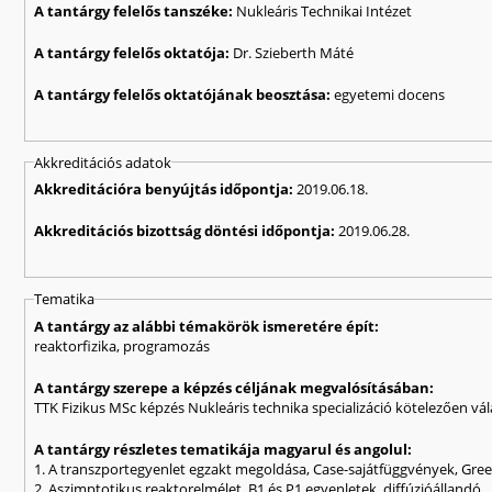
A tantárgy felelős tanszéke:
Nukleáris Technikai Intézet
A tantárgy felelős oktatója:
Dr. Szieberth Máté
A tantárgy felelős oktatójának beosztása:
egyetemi docens
Akkreditációs adatok
Akkreditációra benyújtás időpontja:
2019.06.18.
Akkreditációs bizottság döntési időpontja:
2019.06.28.
Tematika
A tantárgy az alábbi témakörök ismeretére épít:
reaktorfizika, programozás
A tantárgy szerepe a képzés céljának megvalósításában:
TTK Fizikus MSc képzés Nukleáris technika specializáció kötelezően vá
A tantárgy részletes tematikája magyarul és angolul:
1. A transzportegyenlet egzakt megoldása, Case-sajátfüggvények, Gre
2. Aszimptotikus reaktorelmélet, B1 és P1 egyenletek, diffúzióállandó.