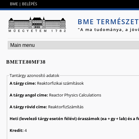
Jump to navigation
BME
|
BELÉPÉS
BME TERMÉSZE
"A ma tudománya, a jöv
BMETE80MF38
Tantárgy azonosító adatok
A tárgy címe:
Reaktorfizikai számítások
A tárgy angol címe:
Reactor Physics Calculations
A tárgy rövid címe:
ReaktorfizSzámítás
Kredit:
4